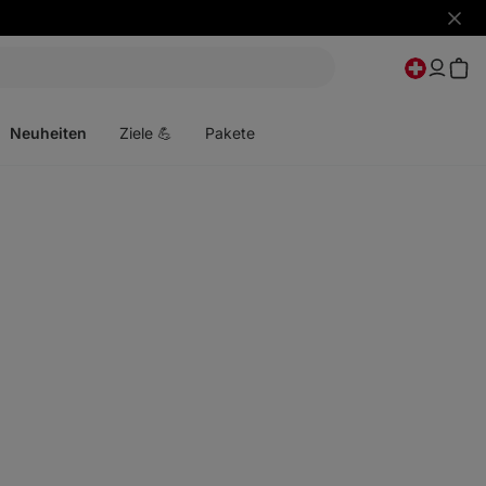
Benac
ausbl
Menü
öffnen
Neuheiten
Ziele 💪
Pakete