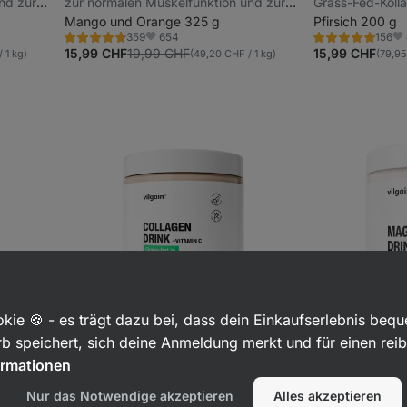
nd zur
zur normalen Muskelfunktion und zur
Grass-Fed-Koll
nd
Verringerung von Müdigkeit und
Mango und Orange 325 g
unterstützt de
Pfirsich 200 g
654
359
156
Ermüdung bei,
Haut, Knochen 
Bewertung
Bewertung
Favoriten
Fa
4.6/5,
4.8/5,
15,99 CHF
19,99 CHF
15,99 CHF
 1 kg)
(49,20 CHF / 1 kg)
(79,95
Nahrungsergänzungsmittel
Nahrungsergän
359
156
Rezensionen
Rezensionen
kie 🍪 - es trägt dazu bei, dass dein Einkaufserlebnis beq
b speichert, sich deine Anmeldung merkt und für einen rei
Grass-Fed
-20 %
Woche
ormationen
tränk mit
Grass-Fed Kollagen mit Vitamin C
Magnesium Pul
Nur das Notwendige akzeptieren
Alles akzeptieren