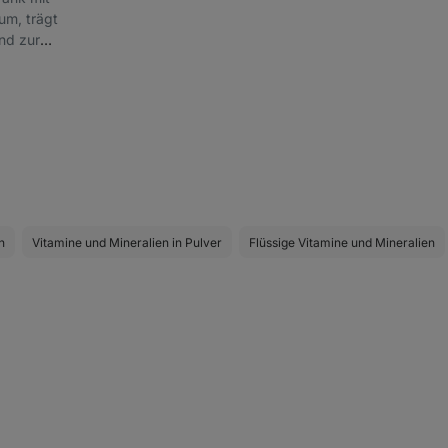
m, trägt
nd zur
nd
n
Vitamine und Mineralien in Pulver
Flüssige Vitamine und Mineralien