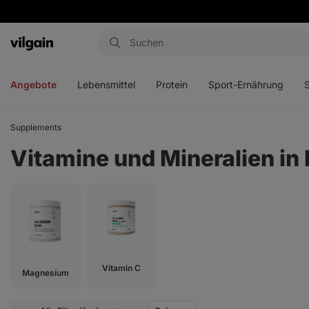
Aktin
Menü
Menü
Menü
Men
öffnen
öffnen
öffnen
öffn
Angebote
Lebensmittel
Protein
Sport-Ernährung
Supplements
Vitamine und Mineralien in 
Vitamin C
Magnesium