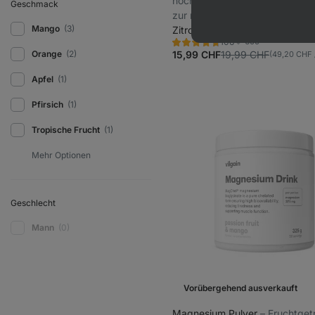
hoch bioverfügbarem Magnesiu
Geschmack
zur normalen Muskelfunktion u
Mango
(3)
Verringerung von Müdigkeit u
Zitrone 325 g
699
106
Ermüdung bei,
Bewertung
Favoriten
4.6/5,
Orange
(2)
15,99 CHF
19,99 CHF
(49,20 CHF /
Nahrungsergänzungsmittel
106
Rezensionen
Apfel
(1)
Pfirsich
(1)
Tropische Frucht
(1)
Geschlecht
Mann
(0)
Vorübergehend ausverkauft
Magnesium Pulver
⁠–⁠ Fruchtge