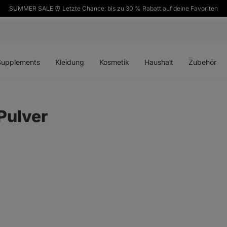
SUMMER SALE ⏰ Letzte Chance: bis zu 30 % Rabatt auf deine Favoriten
ü
Menü
Menü
Menü
Menü
en
öffnen
öffnen
öffnen
öffnen
Supplements
Kleidung
Kosmetik
Haushalt
Zubehör
Pulver