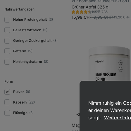
zur normalen Muskelfunktion u
Verringerung von Müdigkeit u
Grüner Apfel 325 g
Nährwertangaben
785
195
Ermüdung bei,
Bewertung
Favoriten
4.5/5,
15,99 CHF
19,99 CHF
(49,20 CHF /
Nahrungsergänzungsmittel
Hoher Proteingehalt
(3)
195
Rezensionen
Ballaststoffreich
(3)
Geringer Zuckergehalt
(8)
Fettarm
(9)
Kohlenhydratarm
(8)
Form
Pulver
(9)
Kapseln
(22)
Nimm ruhig ein Coo
er deinen Warenkor
Flüssige
(3)
-20 %
Wochenaktion
sorgt.
Weitere Inf
Magnesium Pulver
⁠–⁠ Fruchtge