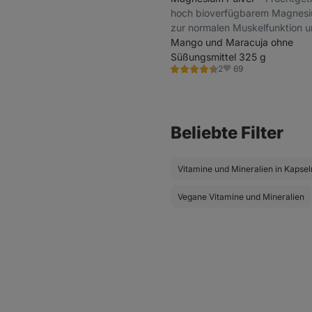
hoch bioverfügbarem Magnesiu
zur normalen Muskelfunktion u
Verringerung von Müdigkeit u
Mango und Maracuja ohne
Ermüdung bei,
Süßungsmittel 325 g
69
2
Nahrungsergänzungsmittel
Bewertung
Favoriten
4.5/5,
2
Rezensionen
Beliebte Filter
Vitamine und Mineralien in Kapsel
Vegane Vitamine und Mineralien