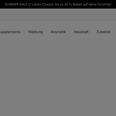
SUMMER SALE ⏰ Letzte Chance: bis zu 30 % Rabatt auf deine Favoriten
ü
Menü
Menü
Menü
Menü
en
öffnen
öffnen
öffnen
öffnen
Supplements
Kleidung
Kosmetik
Haushalt
Zubehör