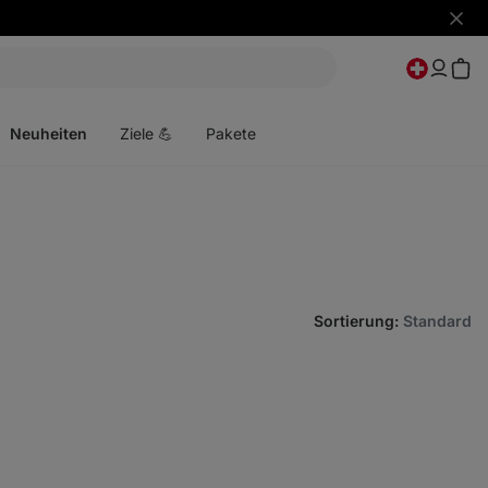
Benac
ausbl
Menü
öffnen
Neuheiten
Ziele 💪
Pakete
Sortierung
:
Standard