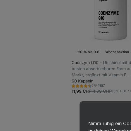
-20 % bis 9.8.
Wochenaktion
Coenzym Q10
⁠–⁠ Ubichinol mit
besten absorbierbaren Form a
Markt, ergänzt mit Vitamin E,
Nahrungsergänzungsmittel
60 Kapseln
1197
7
Bewertung
Favoriten
4.5/5,
11,99 CHF
14,99 CHF
(0,20 CHF / 
7
Rezensionen
Nimm ruhig ein Coo
er deinen Warenkor