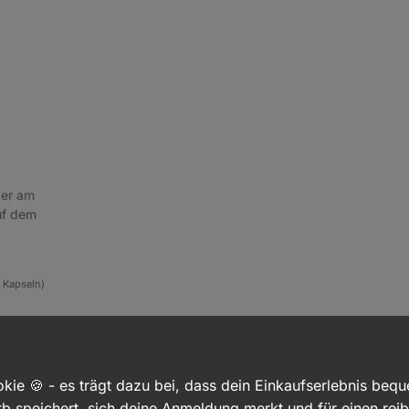
 der am
uf dem
1 Kapseln)
kie 🍪 - es trägt dazu bei, dass dein Einkaufserlebnis beq
b speichert, sich deine Anmeldung merkt und für einen rei