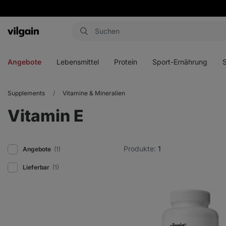
Aktin
Menü
Menü
Menü
Men
öffnen
öffnen
öffnen
öffn
Angebote
Lebensmittel
Protein
Sport-Ernährung
Supplements
Vitamine & Mineralien
Vitamin E
Produkte:
1
Angebote
(1)
Lieferbar
(1)