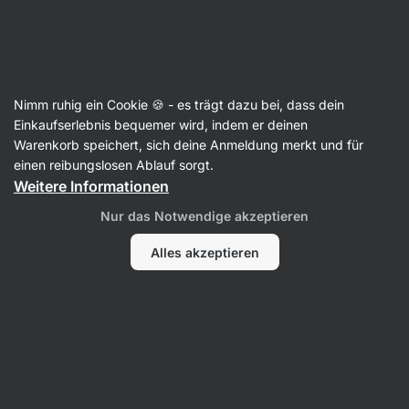
Aktin
Supplements
Nimm ruhig ein Cookie 🍪 - es trägt dazu bei, dass dein
Flüssige Vitamine und
Einkaufserlebnis bequemer wird, indem er deinen
Warenkorb speichert, sich deine Anmeldung merkt und für
Mineralien
einen reibungslosen Ablauf sorgt.
Weitere Informationen
Nur das Notwendige akzeptieren
Alles akzeptieren
Vitamin B
Vitamin D