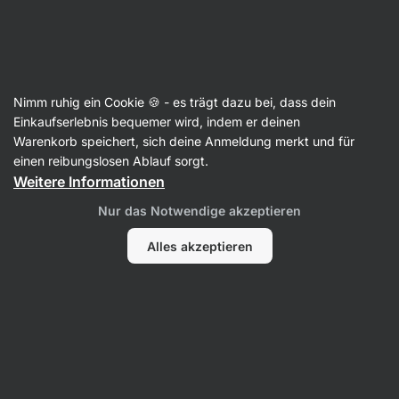
Aktin
Nüsse & Trockenfrüchte
Nimm ruhig ein Cookie 🍪 - es trägt dazu bei, dass dein
Nüsse
Einkaufserlebnis bequemer wird, indem er deinen
Warenkorb speichert, sich deine Anmeldung merkt und für
einen reibungslosen Ablauf sorgt.
Weitere Informationen
Nur das Notwendige akzeptieren
Alles akzeptieren
Schokonüsse
Pistazien
Cashews
Mandeln
K
Filter
Produkte:
38
Sortierung
:
Standard