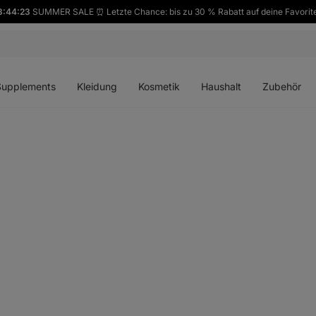
3:44:22
SUMMER SALE ⏰ Letzte Chance: bis zu 30 % Rabatt auf deine Favorit
ü
Menü
Menü
Menü
Menü
en
öffnen
öffnen
öffnen
öffnen
Supplements
Kleidung
Kosmetik
Haushalt
Zubehör