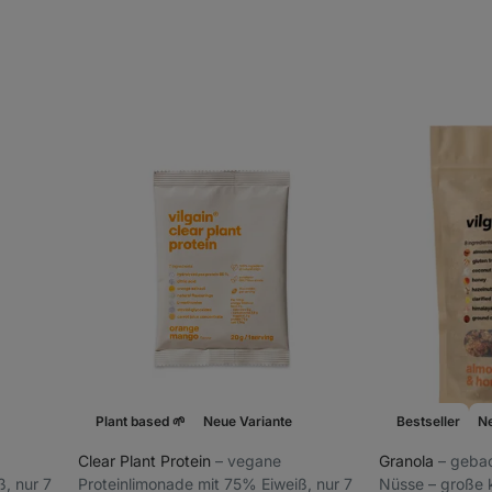
Plant based 🌱
Neue Variante
Bestseller
N
Clear Plant Protein
⁠–⁠ vegane
Granola
⁠–⁠ geb
, nur 7
Proteinlimonade mit 75% Eiweiß, nur 7
Nüsse – große k