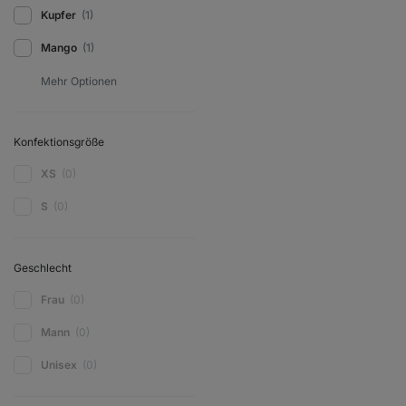
Kupfer
(1)
Mango
(1)
Konfektionsgröße
XS
(0)
S
(0)
Geschlecht
Frau
(0)
Mann
(0)
Unisex
(0)