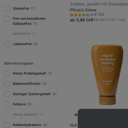
Zutaten, gesüßt mit Steviolgly
Glutenfrei
(7)
Pfirsich-Eistee
329
34
Bewertung
Favoriten
Frei von künstlichen
3.7/5,
ab 3,99 CHF
(ab 64,27 CHF / 1 kg)
34
Süßstoffen
(7)
Rezensionen
Koffeinfrei
(0)
Laktosefrei
(6)
Nährwertangaben
Hoher Proteingehalt
(2)
Ballaststoffreich
(4)
Geringer Zuckergehalt
(4)
Fettarm
(2)
Wenig Kalorien
(0)
Neu
Kohlenhydratarm
(5)
Nut Butter Topping
⁠–⁠ aus sch