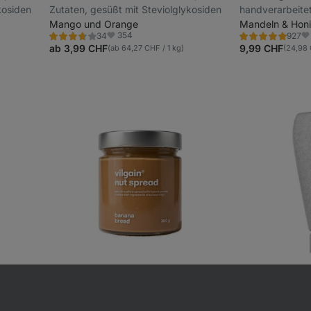
kosiden
Zutaten, gesüßt mit Steviolglykosiden
handverarbeitet
Mango und Orange
maximale Frisch
Mandeln & Hon
354
34
927
zuckerfrei
Bewertung
Bewertung
Favoriten
Fa
3.7/5,
4.8/5,
ab 3,99 CHF
9,99 CHF
(ab 64,27 CHF / 1 kg)
(24,98 
34
927
Rezensionen
Rezensionen
Neu
Vorübergehend
onend
Nut Spread
⁠–⁠ Gourmet-Butter mit
Nut Butter Top