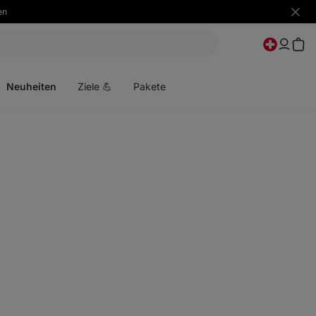
en
Benac
ausbl
Menü
öffnen
Neuheiten
Ziele 💪
Pakete