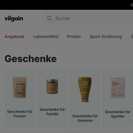
1
Aktin
Menü
Menü
Menü
Men
öffnen
öffnen
öffnen
öffn
Angebote
Lebensmittel
Protein
Sport-Ernährung
Geschenke
Geschenke für
Geschenke für
Geschenke für
Familie
Geschenke für
Frauen
Sportler
Senioren