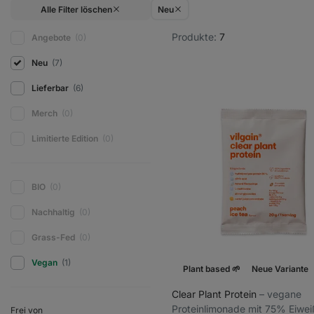
Alle Filter löschen
Neu
Produkte:
7
Angebote
(0)
Neu
(7)
Lieferbar
(6)
Merch
(0)
Limitierte Edition
(0)
BIO
(0)
Nachhaltig
(0)
Grass-Fed
(0)
Vegan
(1)
Plant based 🌱
Neue Variante
Clear Plant Protein
⁠–⁠ vegane
Proteinlimonade mit 75% Eiweiß
Frei von