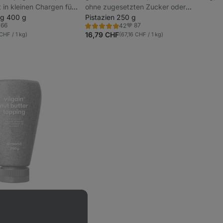
 in kleinen Chargen für
ohne zugesetzten Zucker oder
e, gluten- und
ig 400 g
synthetische Zusatzstoffe
Pistazien 250 g
66
87
42
Bewertung
voriten
Favoriten
4.8/5,
16,79 CHF
CHF / 1 kg)
(67,16 CHF / 1 kg)
42
Rezensionen
 ausverkauft
ping
⁠–⁠ aus schonend