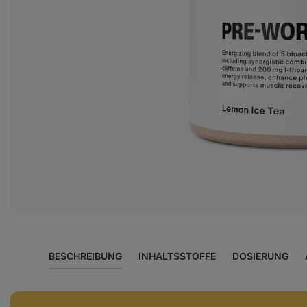
Foto
4
in
der
Galerie
anzeigen
BESCHREIBUNG
INHALTSSTOFFE
DOSIERUNG