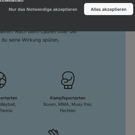
 Sportplatz
Nur das Notwendige akzeptieren
Alles akzeptieren
n Verbindung gebracht, aber es kann dir
helfen. Auch beim Laufen oder bei
 du seine Wirkung spüren.
portarten
Kampfsportarten
lleyball,
Boxen, MMA, Muay thai,
Tennis
Fechten