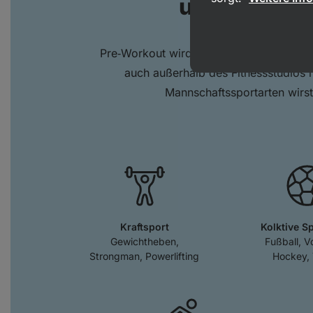
und auf dem
Pre‑Workout wird oft mit Krafttraining i
auch außerhalb des Fitnessstudios 
Mannschaftssportarten wirst
Kraftsport
Kolktive S
Gewichtheben,
Fußball, Vo
Strongman, Powerlifting
Hockey, 