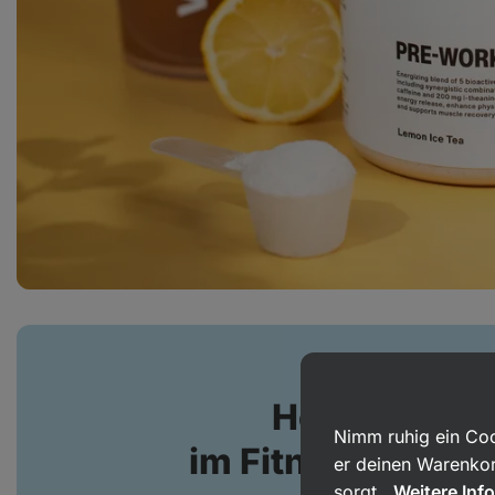
Hole mehr au
Nimm ruhig ein Coo
im Fitnessstudi
er deinen Warenkor
sorgt.
Weitere Inf