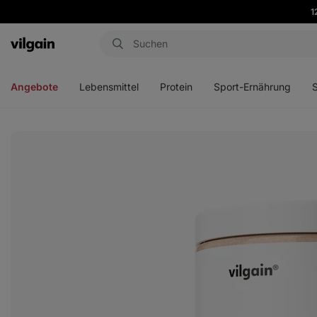
1
Aktin
Menü
Menü
Menü
Men
öffnen
öffnen
öffnen
öffn
Angebote
Lebensmittel
Protein
Sport-Ernährung