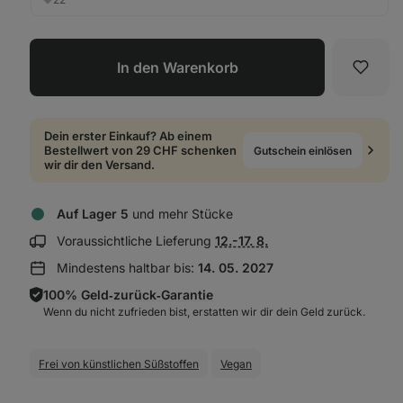
In den Warenkorb
Favori
Dein erster Einkauf? Ab einem
Bestellwert von 29 CHF schenken
Gutschein einlösen
wir dir den Versand.
Auf Lager 5
und mehr Stücke
Lieferinformationen
Voraussichtliche Lieferung
12.-17. 8.
anzeigen:
Mindestens haltbar bis:
14. 05. 2027
100% Geld‑zurück‑Garantie
Wenn du nicht zufrieden bist, erstatten wir dir dein Geld zurück.
Frei von künstlichen Süßstoffen
Vegan