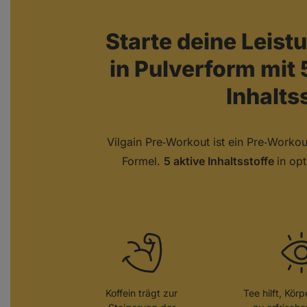
Starte deine Leistu
in Pulverform mi
Inhalts
Vilgain Pre‑Workout ist ein Pre‑Workout
Formel.
5 aktive Inhaltsstoffe
in op
Koffein trägt zur
Tee hilft, Kör