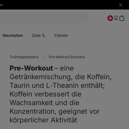
en
Benac
ausbl
Menü
öffnen
Neuheiten
Ziele 💪
Pakete
Trainingsboosters
Pre-Workout Boosters
Pre-Workout
⁠–⁠ eine
Getränkemischung, die Koffein,
Taurin und L‑Theanin enthält;
Koffein verbessert die
Wachsamkeit und die
Konzentration, geeignet vor
körperlicher Aktivität