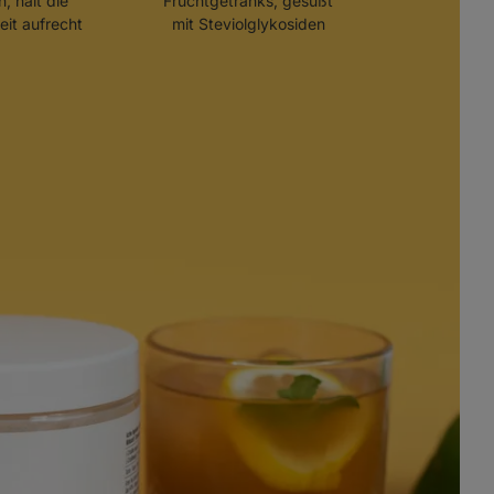
n, hält die
Fruchtgetränks, gesüßt
it aufrecht
mit Steviolglykosiden