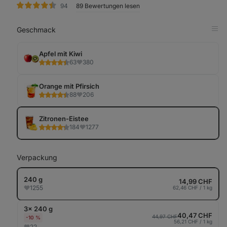
Bewertungen
94
89 Bewertungen lesen
Geschmack
in
Tab
anz
Apfel mit Kiwi
63
380
Orange mit Pfirsich
88
206
Zitronen-Eistee
184
1277
Verpackung
240 g
14,99 CHF
1255
62,46 CHF / 1 kg
3× 240 g
40,47 CHF
44,97 CHF
-10 %
56,21 CHF / 1 kg
22