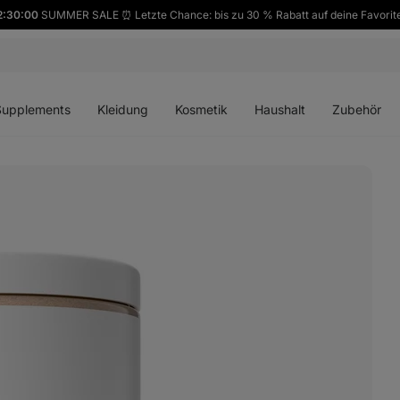
2:29:59
SUMMER SALE ⏰ Letzte Chance: bis zu 30 % Rabatt auf deine Favorit
ü
Menü
Menü
Menü
Menü
en
öffnen
öffnen
öffnen
öffnen
Supplements
Kleidung
Kosmetik
Haushalt
Zubehör