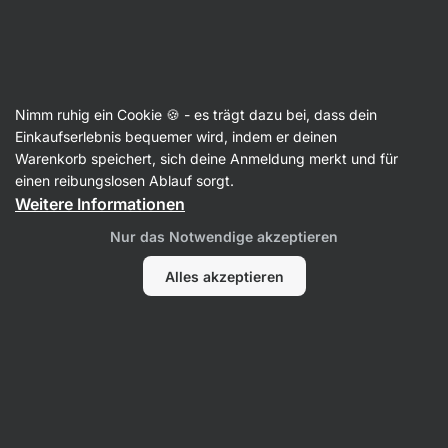
SUMMER SALE ☀️ Entdecke neue Angebote und spare bis zu 30 %
Benachrichtigungen
ausblenden
Aktin
Nimm ruhig ein Cookie 🍪 - es trägt dazu bei, dass dein
Flavour Drops
Einkaufserlebnis bequemer wird, indem er deinen
Warenkorb speichert, sich deine Anmeldung merkt und für
Flavour Drops
⁠–⁠ natürliche Geschmackstropfen
einen reibungslosen Ablauf sorgt.
ohne Sucralose – kein Nachgeschmack,
Weitere Informationen
kalorienfrei
Nur das Notwendige akzeptieren
276 Bewertungen lesen
Bewertungen
282
Alles akzeptieren