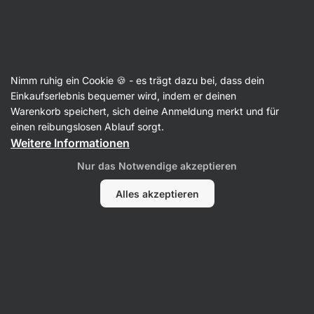
🔥 Dein Weekly Deal: Sichere dir bis zu 25 % Rabatt
Benachrichtigungen
ausblenden
Aktin
Nimm ruhig ein Cookie 🍪 - es trägt dazu bei, dass dein
Protein Nussbutter
Einkaufserlebnis bequemer wird, indem er deinen
Warenkorb speichert, sich deine Anmeldung merkt und für
Protein Nut Spread ⁠–⁠ 350 g
⁠–⁠ 100 % natürliche
einen reibungslosen Ablauf sorgt.
Nussbutter mit grass‑fed Protein
Weitere Informationen
1122 Bewertungen lesen
Bewertungen
1533
Nur das Notwendige akzeptieren
Alles akzeptieren
Foto