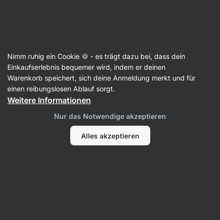
31:41:35
SUMMER SALE ⏰ Letzte Chance: bis zu 30 % sparen
Benachrichtigungen
ausblenden
Aktin
Nimm ruhig ein Cookie 🍪 - es trägt dazu bei, dass dein
Einzelgewürze
Einkaufserlebnis bequemer wird, indem er deinen
Warenkorb speichert, sich deine Anmeldung merkt und für
BIO Oregano
⁠–⁠ frische Gewürze aus
einen reibungslosen Ablauf sorgt.
biologischem Anbau zum Würzen von Speisen
Weitere Informationen
9 Bewertungen lesen
Bewertungen
10
Nur das Notwendige akzeptieren
Alles akzeptieren
Foto