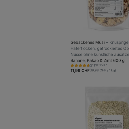
Gebackenes Müsli
⁠–⁠ Knusprige
Haferflocken, getrocknetes Ob
Nüsse ohne künstliche Zusätz
Banane, Kakao & Zimt 600 g
1507
211
Bewertung
Favoriten
4.7/5,
11,99 CHF
(19,98 CHF / 1 kg)
211
Rezensionen