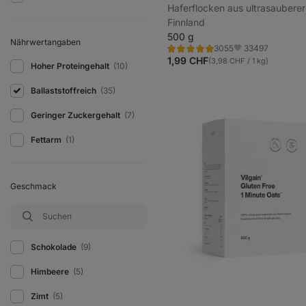
Haferflocken aus ultrasauberer
Finnland
500 g
Nährwertangaben
33497
3055
Bewertung
Favoriten
4.9/5,
1,99 CHF
(3,98 CHF / 1 kg)
Hoher Proteingehalt
(10)
3055
Rezensionen
Ballaststoffreich
(35)
Geringer Zuckergehalt
(7)
Fettarm
(1)
Geschmack
Schokolade
(9)
Himbeere
(5)
Zimt
(5)