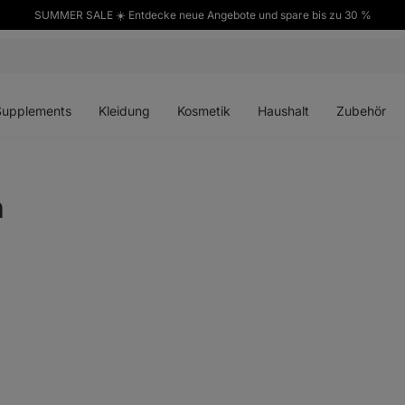
SUMMER SALE ☀️ Entdecke neue Angebote und spare bis zu 30 %
ü
Menü
Menü
Menü
Menü
en
öffnen
öffnen
öffnen
öffnen
Supplements
Kleidung
Kosmetik
Haushalt
Zubehör
n