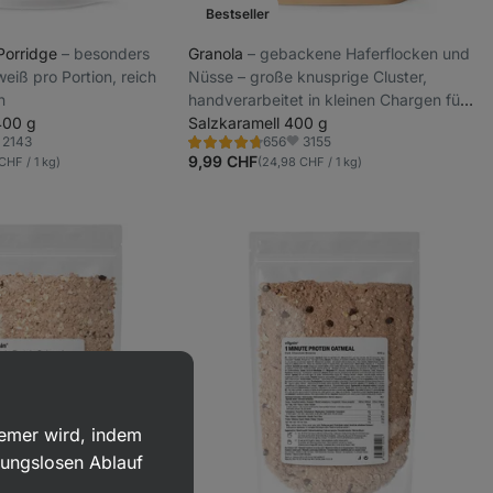
Bestseller
 Porridge
⁠–⁠ besonders
Granola
⁠–⁠ gebackene Haferflocken und
weiß pro Portion, reich
Nüsse – große knusprige Cluster,
n
handverarbeitet in kleinen Chargen für
400 g
maximale Frische, gluten- und
Salzkaramell 400 g
2143
3155
656
zuckerfrei
Bewertung
voriten
Favoriten
4.7/5,
9,99 CHF
CHF / 1 kg)
(24,98 CHF / 1 kg)
656
Rezensionen
uemer wird, indem
bungslosen Ablauf