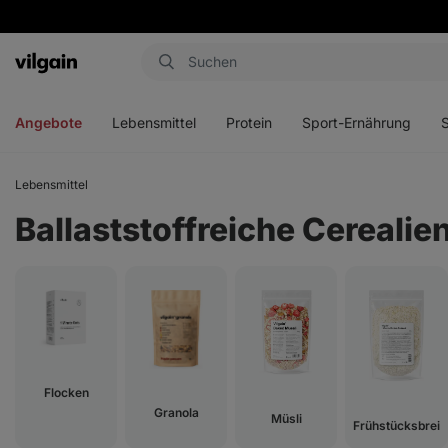
Aktin
Menü
Menü
Menü
Men
öffnen
öffnen
öffnen
öffn
Angebote
Lebensmittel
Protein
Sport-Ernährung
Lebensmittel
Ballaststoffreiche Cerealie
Flocken
Granola
Müsli
Frühstücksbrei