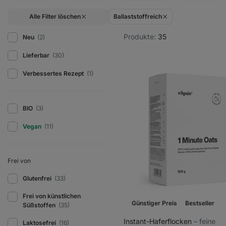
Alle Filter löschen
Ballaststoffreich
Produkte:
35
Neu
(2)
Lieferbar
(30)
Verbessertes Rezept
(1)
BIO
(3)
Vegan
(11)
Frei von
Glutenfrei
(33)
Frei von künstlichen
Günstiger Preis
Bestseller
Süßstoffen
(35)
Instant-Haferflocken
⁠–⁠ feine
Laktosefrei
(16)