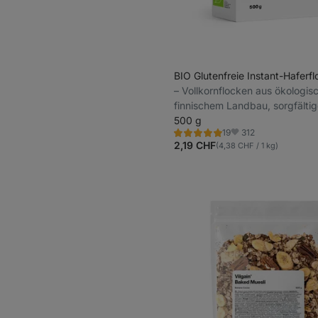
BIO Glutenfreie Instant-Haferf
⁠–⁠ Vollkornflocken aus ökologi
finnischem Landbau, sorgfälti
Auswahl ganzer Körner, extra fl
500 g
312
19
Brei in einer Minute
Bewertung
Favoriten
5.0/5,
2,19 CHF
(4,38 CHF / 1 kg)
19
Rezensionen