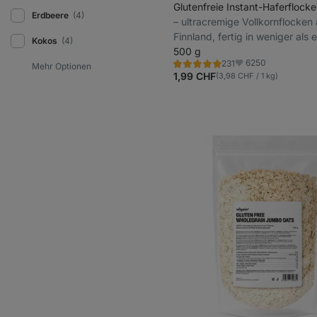
Glutenfreie Instant-Haferflock
Erdbeere
(4)
⁠–⁠ ultracremige Vollkornflocken
Finnland, fertig in weniger als e
Kokos
(4)
Minute
500 g
6250
231
Bewertung
Favoriten
4.9/5,
1,99 CHF
(3,98 CHF / 1 kg)
231
Rezensionen