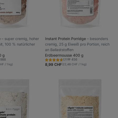
e
⁠–⁠ super cremig, hoher
Instant Protein Porridge
⁠–⁠ besonders
lt, 100 % natürlicher
cremig, 25 g Eiweiß pro Portion, reich
an Ballaststoffen
0 g
Erdbeermousse 400 g
988
456
171
Bewertung
voriten
Favoriten
4.6/5,
8,99 CHF
HF / 1 kg)
(22,48 CHF / 1 kg)
171
Rezensionen