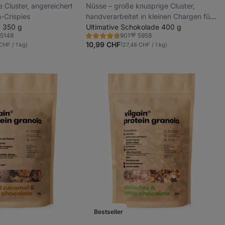
 Cluster, angereichert
Nüsse – große knusprige Cluster,
n-Crispies
handverarbeitet in kleinen Chargen für
t 350 g
maximale Frische, gluten- und
Ultimative Schokolade 400 g
5148
5958
901
zuckerfrei
Bewertung
voriten
Favoriten
4.8/5,
10,99 CHF
CHF / 1 kg)
(27,48 CHF / 1 kg)
901
Rezensionen
Bestseller