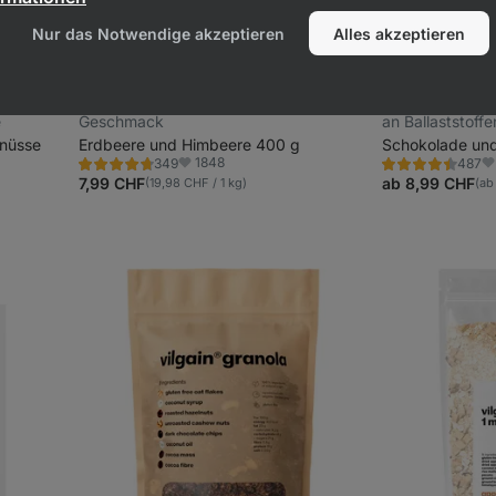
Nur das Notwendige akzeptieren
Alles akzeptieren
Instant Porridge
⁠–⁠ super cremig, hoher
Instant Protein
st und
Ballaststoffgehalt, 100 % natürlicher
cremig, 25 g Ei
e
Geschmack
an Ballaststoffe
nüsse
Erdbeere und Himbeere 400 g
Schokolade und
1848
349
487
Bewertung
Bewertung
Favoriten
Fa
4.7/5,
4.5/5,
7,99 CHF
ab 8,99 CHF
(19,98 CHF / 1 kg)
(ab
349
487
Rezensionen
Rezensionen