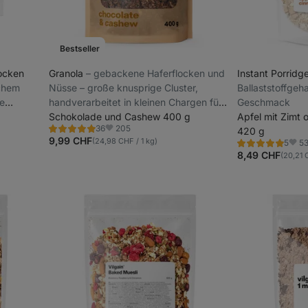
Bestseller
locken
Granola
⁠–⁠ gebackene Haferflocken und
Instant Porridg
schem
Nüsse – große knusprige Cluster,
Ballaststoffgeha
ge
handverarbeitet in kleinen Chargen für
Geschmack
uffiger
maximale Frische, gluten- und
Schokolade und Cashew 400 g
Apfel mit Zimt
205
36
zuckerfrei
420 g
Bewertung
Favoriten
4.8/5,
9,99 CHF
(24,98 CHF / 1 kg)
5
5
Bewertung
Favo
36
4.8/5,
8,49 CHF
(20,21 
Rezensionen
5
Rezensionen