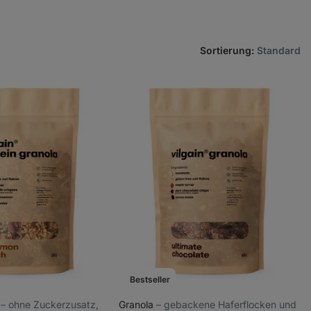
Sortierung
:
Standard
Bestseller
a
⁠–⁠ ohne Zuckerzusatz,
Granola
⁠–⁠ gebackene Haferflocken und