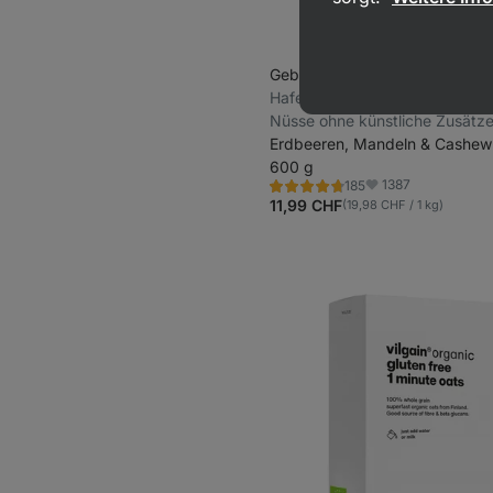
Gebackenes Müsli
⁠–⁠ Knusprige
Haferflocken, getrocknetes Ob
Nüsse ohne künstliche Zusätz
Erdbeeren, Mandeln & Cashew
600 g
1387
185
Bewertung
Favoriten
4.7/5,
11,99 CHF
(19,98 CHF / 1 kg)
185
Rezensionen