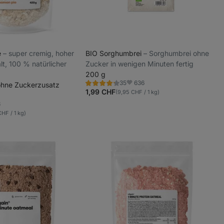
e
⁠–⁠ super cremig, hoher
BIO Sorghumbrei
⁠–⁠ Sorghumbrei ohne
lt, 100 % natürlicher
Zucker in wenigen Minuten fertig
200 g
636
35
 ohne Zuckerzusatz
Bewertung
Favoriten
4.3/5,
1,99 CHF
(9,95 CHF / 1 kg)
35
Rezensionen
3
riten
CHF / 1 kg)