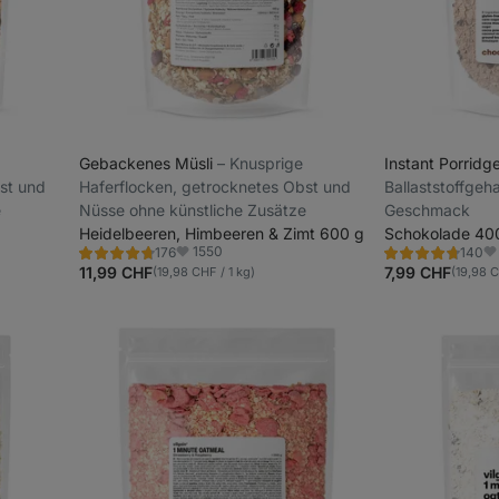
Gebackenes Müsli
⁠–⁠ Knusprige
Instant Porridg
st und
Haferflocken, getrocknetes Obst und
Ballaststoffgeha
e
Nüsse ohne künstliche Zusätze
Geschmack
Heidelbeeren, Himbeeren & Zimt 600 g
Schokolade 40
1550
176
140
Bewertung
Bewertung
Favoriten
Fa
4.8/5,
4.8/5,
11,99 CHF
7,99 CHF
(19,98 CHF / 1 kg)
(19,98 C
176
140
Rezensionen
Rezensionen