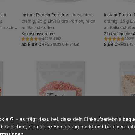
latt
Instant Protein Porridge
⁠–⁠ besonders
Instant Protein
us
cremig, 25 g Eiweiß pro Portion, reich
cremig, 25 g Ei
schmack,
an Ballaststoffen
an Ballaststoffe
Beta-
Kokosnusscreme
Zimtschnecke 
4197
487
302
Bewertung
Bewertung
Favoriten
Fa
4.5/5,
4.7/5,
ab 8,99 CHF
8,99 CHF
(ab 18,33 CHF / 1 kg)
(22,48 
487
302
Rezensionen
Rezensionen
kie 🍪 - es trägt dazu bei, dass dein Einkaufserlebnis beq
b speichert, sich deine Anmeldung merkt und für einen rei
ormationen