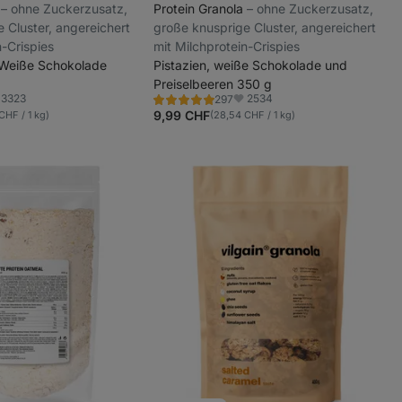
a
⁠–⁠ ohne Zuckerzusatz,
Protein Granola
⁠–⁠ ohne Zuckerzusatz,
 Cluster, angereichert
große knusprige Cluster, angereichert
n-Crispies
mit Milchprotein-Crispies
 Weiße Schokolade
Pistazien, weiße Schokolade und
Preiselbeeren 350 g
3323
2534
297
Bewertung
voriten
Favoriten
4.9/5,
9,99 CHF
CHF / 1 kg)
(28,54 CHF / 1 kg)
297
Rezensionen