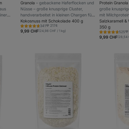
en
Granola
⁠–⁠ gebackene Haferflocken und
Protein Granol
 aus
Nüsse – große knusprige Cluster,
große knusprige
iner
handverarbeitet in kleinen Chargen für
mit Milchprotei
maximale Frische, gluten- und
Kokosnuss mit Schokolade 400 g
Salzkaramell &
2174
341
zuckerfrei
350 g
Bewertung
Favoriten
4.8/5,
9,99 CHF
(24,98 CHF / 1 kg)
525
Bewertung
Fa
341
4.7/5,
9,99 CHF
(28,54 
Rezensionen
525
Rezensionen