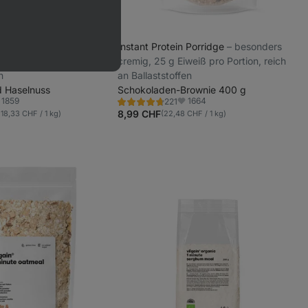
 Porridge
⁠–⁠ besonders
Instant Protein Porridge
⁠–⁠ besonders
weiß pro Portion, reich
cremig, 25 g Eiweiß pro Portion, reich
n
an Ballaststoffen
 Haselnuss
Schokoladen-Brownie 400 g
1859
1664
221
Bewertung
voriten
Favoriten
4.6/5,
8,99 CHF
 18,33 CHF / 1 kg)
(22,48 CHF / 1 kg)
221
Rezensionen