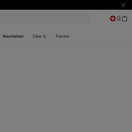
Benac
ausbl
Menü
öffnen
Neuheiten
Ziele 💪
Pakete