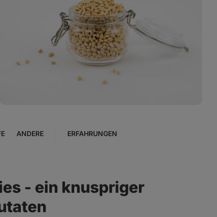
Foto
3
in
der
Galerie
anzeigen
FE
ANDERE
ERFAHRUNGEN
ies - ein knuspriger
utaten