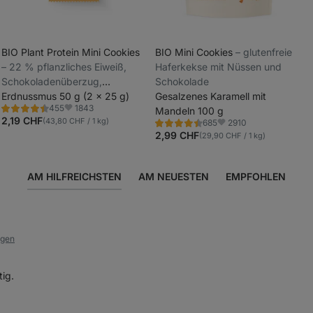
BIO Plant Protein Mini Cookies
BIO Mini Cookies
⁠–⁠ glutenfreie
⁠–⁠ 22 % pflanzliches Eiweiß,
Haferkekse mit Nüssen und
_
Schokoladenüberzug,
Schokolade
_
superweiche Textur mit Füllung
Erdnussmus 50 g (2 x 25 g)
Gesalzenes Karamell mit
1843
455
Mandeln 100 g
Bewertung
Favoriten
4.3/5,
2,19 CHF
(43,80 CHF / 1 kg)
2910
685
Bewertung
Favoriten
455
4.5/5,
2,99 CHF
(29,90 CHF / 1 kg)
Rezensionen
685
Rezensionen
AM HILFREICHSTEN
AM NEUESTEN
EMPFOHLEN
igen
ig.