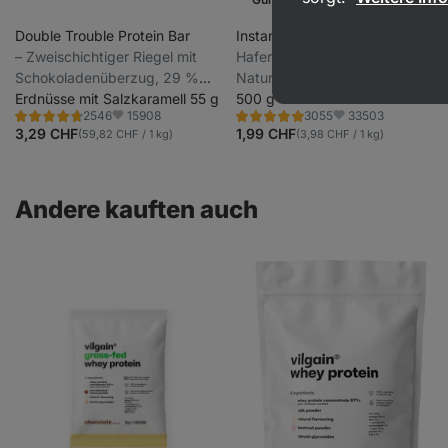
Double Trouble Protein Bar
Instant-Haferflocken
⁠–⁠ feine
⁠–⁠ Zweischichtiger Riegel mit
Haferflocken aus ultrasauberer
Schokoladenüberzug, 29 %
Natur in Finnland
hochwertiges Eiweiß, ohne
Erdnüsse mit Salzkaramell 55 g
500 g
15908
33503
2546
3055
Konservierungsstoffe und
Bewertung
Bewertung
Favoriten
Favoriten
4.7/5,
4.9/5,
3,29 CHF
1,99 CHF
(59,82 CHF / 1 kg)
(3,98 CHF / 1 kg)
Farbstoffe
2546
3055
Rezensionen
Rezensionen
Andere kauften auch