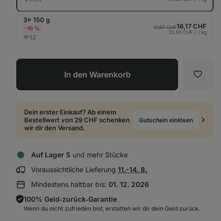
3× 150 g
16,17 CHF
17,97 CHF
-10 %
35,93 CHF / 1 kg
52
In den Warenkorb
Favori
Dein erster Einkauf? Ab einem
Bestellwert von 29 CHF schenken
Gutschein einlösen
wir dir den Versand.
Auf Lager 5
und mehr Stücke
Lieferinformationen
Voraussichtliche Lieferung
11.-14. 8.
anzeigen:
Mindestens haltbar bis:
01. 12. 2026
100% Geld‑zurück‑Garantie
Wenn du nicht zufrieden bist, erstatten wir dir dein Geld zurück.