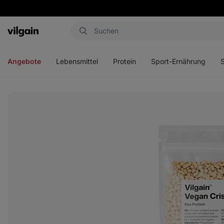
Aktin
Menü
Menü
Menü
Men
öffnen
öffnen
öffnen
öffn
Angebote
Lebensmittel
Protein
Sport-Ernährung