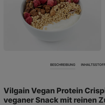
Foto
2
in
der
Galerie
anzeigen
BESCHREIBUNG
INHALTSSTOF
Vilgain Vegan Protein Crisp
veganer Snack mit reinen Z