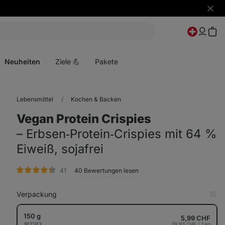
Benac
ausbl
Menü
öffnen
Neuheiten
Ziele 💪
Pakete
Lebensmittel
Kochen & Backen
Vegan Protein Crispies
⁠–⁠ Erbsen‑Protein‑Crispies mit 64 %
Eiweiß, sojafrei
Bewertungen
41
40 Bewertungen lesen
Verpackung
in
Tab
anz
150 g
5,99 CHF
1183
39,93 CHF / 1 kg