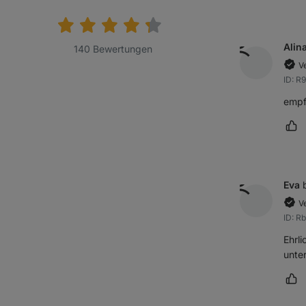
Bewertung:
Alin
140 Bewertungen
Ve
ID: R
empf
Rez
Eva
Ve
ID: R
Ehrl
unte
Rez