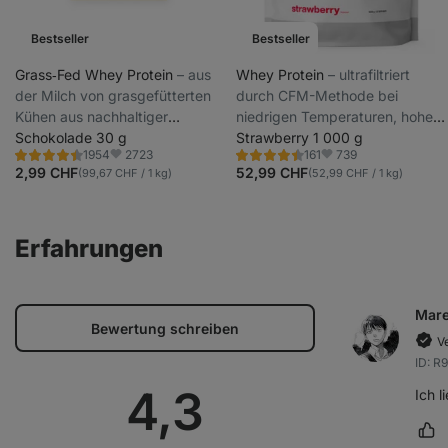
Bestseller
Bestseller
Grass‑Fed Whey Protein
⁠–⁠ aus
Whey Protein
⁠–⁠ ultrafiltriert
der Milch von grasgefütterten
durch CFM-Methode bei
Kühen aus nachhaltiger
niedrigen Temperaturen, hoher
Haltung, mit Stevia gesüßt,
Schokolade 30 g
Protein- und BCAA-Gehalt,
Strawberry 1 000 g
2723
739
1954
161
ultrafiltriert bei niedrigen
gesüßt mit Steviolglykosiden
Bewertung
Bewertung
Favoriten
Favoriten
4.4/5,
4.5/5,
2,99 CHF
52,99 CHF
(99,67 CHF / 1 kg)
(52,99 CHF / 1 kg)
Temperaturen
1954
161
Rezensionen
Rezensionen
Erfahrungen
Mar
Bewertung schreiben
Ve
ID: R
Durchschnitt
4,3
Ich 
Rez