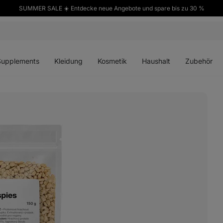
SUMMER SALE ☀️ Entdecke neue Angebote und spare bis zu 30 %
ü
Menü
Menü
Menü
Menü
en
öffnen
öffnen
öffnen
öffnen
Supplements
Kleidung
Kosmetik
Haushalt
Zubehör