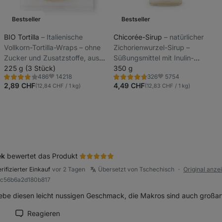
Bestseller
Bestseller
BIO Tortilla
⁠–⁠ Italienische
Chicorée-Sirup
⁠–⁠ natürlicher
Vollkorn-Tortilla-Wraps – ohne
Zichorienwurzel-Sirup –
Zucker und Zusatzstoffe, aus
Süßungsmittel mit Inulin-
nur 6 natürlichen Zutaten
225 g (3 Stück)
Ballaststoffen und geringem
350 g
14218
5754
486
326
Zuckergehalt
Bewertung
Bewertung
Favoriten
Favoriten
3.8/5,
4.6/5,
2,89 CHF
4,49 CHF
(12,84 CHF / 1 kg)
(12,83 CHF / 1 kg)
486
326
Rezensionen
Rezensionen
ek
bewertet das Produkt
rifizierter Einkauf
vor 2 Tagen
Übersetzt von Tschechisch
Original anze
●
9c56b6a2d180b817
liche
liebe diesen leicht nussigen Geschmack, die Makros sind auch großart
Reagieren
ension als hilfreich markieren