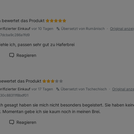
a
bewertet das Produkt
rifizierter Einkauf
vor 10 Tagen
Übersetzt von Rumänisch
Original anze
●
97dcba9c286a1fd9
ehle ich, passen sehr gut zu Haferbrei
Reagieren
ension als hilfreich markieren
bewertet das Produkt
rifizierter Einkauf
vor 17 Tagen
Übersetzt von Tschechisch
Original anz
●
b30c88311f8bdf01
ich gesagt haben sie mich nicht besonders begeistert. Sie haben 
r. Momentan gebe ich sie kaum noch in meinen Brei.
Reagieren
ension als hilfreich markieren