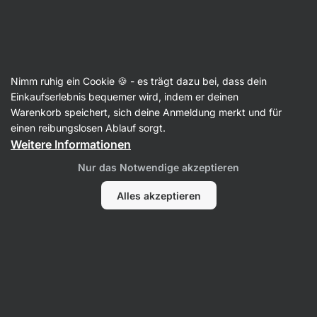
🔥 Dein Weekly Deal: Sichere dir bis zu 25 % Rabatt
Benachrichtigungen
ausblenden
Aktin
Nimm ruhig ein Cookie 🍪 - es trägt dazu bei, dass dein
Kräutertee
Einkaufserlebnis bequemer wird, indem er deinen
Warenkorb speichert, sich deine Anmeldung merkt und für
Verdauungstee
⁠–⁠ Loser Tee zur Unterstützung
einen reibungslosen Ablauf sorgt.
der Verdauung, mit einer Mischung aus
Weitere Informationen
7 wirksamen Kräutern, für Linderung und
Nur das Notwendige akzeptieren
Beruhigung
Alles akzeptieren
19 Bewertungen lesen
Bewertungen
22