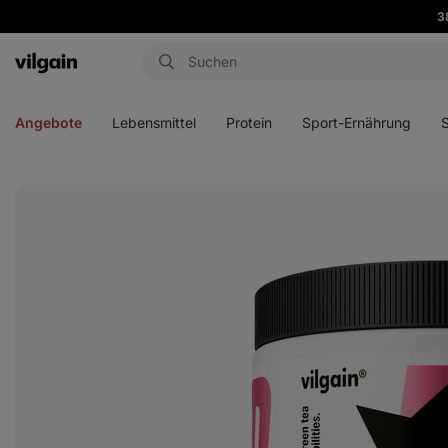
3
Aktin
Menü
Menü
Menü
Men
öffnen
öffnen
öffnen
öffn
Angebote
Lebensmittel
Protein
Sport-Ernährung