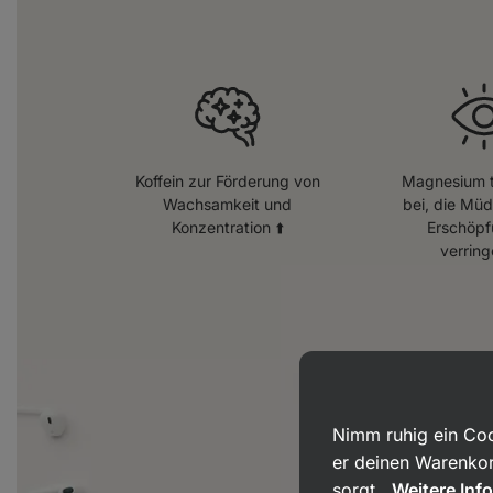
Koffein zur Förderung von
Magnesium t
Wachsamkeit und
bei, die Müd
Konzentration ⬆️
Erschöpf
verring
Nimm ruhig ein Coo
er deinen Warenkor
sorgt.
Weitere Inf