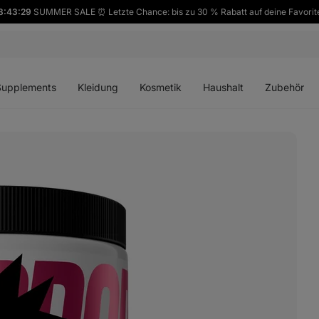
8:43:28
SUMMER SALE ⏰ Letzte Chance: bis zu 30 % Rabatt auf deine Favorit
ü
Menü
Menü
Menü
Menü
en
öffnen
öffnen
öffnen
öffnen
Supplements
Kleidung
Kosmetik
Haushalt
Zubehör