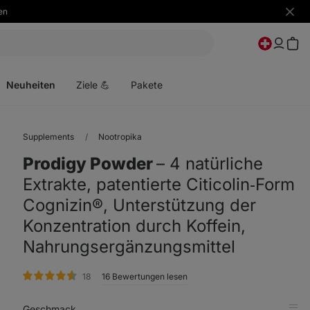
en
Benac
ausbl
Menü
öffnen
Neuheiten
Ziele 💪
Pakete
Supplements
Nootropika
Prodigy Powder
⁠–⁠ 4 natürliche
Extrakte, patentierte Citicolin‑Form
Cognizin®, Unterstützung der
Konzentration durch Koffein,
Nahrungsergänzungsmittel
Bewertungen
18
16 Bewertungen lesen
Geschmack