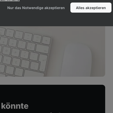
Nur das Notwendige akzeptieren
Alles akzeptieren
 könnte