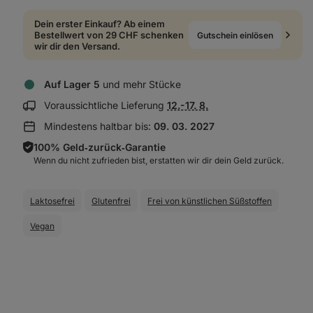
Dein erster Einkauf? Ab einem
Bestellwert von 29 CHF schenken
Gutschein einlösen
wir dir den Versand.
Auf Lager 5
und mehr Stücke
Lieferinformationen
Voraussichtliche Lieferung
12.-17. 8.
anzeigen:
Mindestens haltbar bis:
09. 03. 2027
100% Geld‑zurück‑Garantie
Wenn du nicht zufrieden bist, erstatten wir dir dein Geld zurück.
Laktosefrei
Glutenfrei
Frei von künstlichen Süßstoffen
Vegan