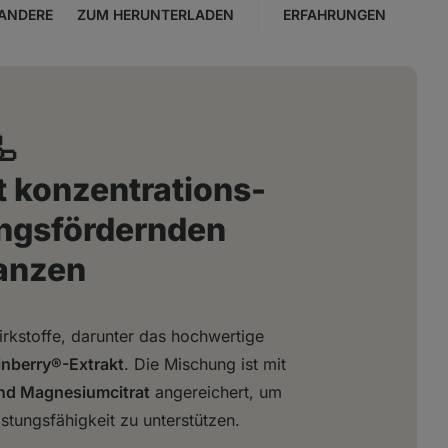
ANDERE
ZUM HERUNTERLADEN
ERFAHRUNGEN
🦾
t konzentrations-
ungsfördernden
anzen
kstoffe, darunter das hochwertige
inberry®-Extrakt
. Die Mischung ist mit
und Magnesiumcitrat
angereichert, um
stungsfähigkeit zu unterstützen.