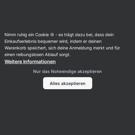
SUMMER SALE ☀️ Entdecke neue Angebote und spare bis zu 30 %
Benachrichtigungen
ausblenden
Aktin
Nimm ruhig ein Cookie 🍪 - es trägt dazu bei, dass dein
Vegane Proteinriegel
Einkaufserlebnis bequemer wird, indem er deinen
Warenkorb speichert, sich deine Anmeldung merkt und für
Plant Protein Bar
⁠–⁠ pflanzlicher Proteinriegel –
einen reibungslosen Ablauf sorgt.
ohne Zucker & Süßstoffe, mit
Weitere Informationen
Favabohnenprotein
Nur das Notwendige akzeptieren
254 Bewertungen lesen
Bewertungen
303
Alles akzeptieren