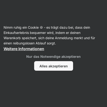
37:57:07
SUMMER SALE ⏰ Letzte Chance: bis zu 30 % sparen
Benachrichtigungen
ausblenden
Aktin
Nimm ruhig ein Cookie 🍪 - es trägt dazu bei, dass dein
Omega 3
Einkaufserlebnis bequemer wird, indem er deinen
Warenkorb speichert, sich deine Anmeldung merkt und für
Fischöl ⁠–⁠ 100 ml
⁠–⁠ konzentrierter Komplex mit
einen reibungslosen Ablauf sorgt.
Vitaminen, reiner norwegischer Rohstoff Epax®,
Weitere Informationen
ohne Fischgeschmack,
Nur das Notwendige akzeptieren
Nahrungsergänzungsmittel, auf Schwermetalle
getestet
Alles akzeptieren
12 Bewertungen lesen
Bewertungen
12