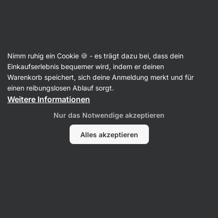
19:41:50
SUMMER SALE ⏰ Letzte Chance: bis zu 30 % sparen
Benachrichtigungen
ausblenden
Aktin
Nimm ruhig ein Cookie 🍪 - es trägt dazu bei, dass dein
Koch- und Backmischungen
Einkaufserlebnis bequemer wird, indem er deinen
Warenkorb speichert, sich deine Anmeldung merkt und für
Falafel
⁠–⁠ glutenfreie Fertigmischung – hoher
einen reibungslosen Ablauf sorgt.
pflanzlicher Proteingehalt, reicht für
Weitere Informationen
20 Falafel‑Bällchen
Nur das Notwendige akzeptieren
70 Bewertungen lesen
Bewertungen
70
Alles akzeptieren