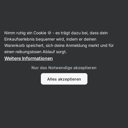
SUMMER SALE ☀️ Entdecke neue Angebote und spare bis zu 30 %
Benachrichtigungen
ausblenden
Aktin
Nimm ruhig ein Cookie 🍪 - es trägt dazu bei, dass dein
Rinderkollagen
Einkaufserlebnis bequemer wird, indem er deinen
Warenkorb speichert, sich deine Anmeldung merkt und für
Collagen Drink
⁠–⁠ Unterstützung für Haut, Haare
einen reibungslosen Ablauf sorgt.
und Nägel mit Verisol® Rinderpeptiden in
Weitere Informationen
Kombination mit Fruchtsäften
Nur das Notwendige akzeptieren
16 Bewertungen lesen
Bewertungen
16
Alles akzeptieren