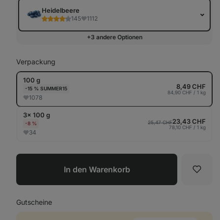
anz
Heidelbeere
145
1112
+3 andere Optionen
Verpackung
100 g
8,49 CHF
-15 % SUMMER15
84,90 CHF / 1 kg
1078
3× 100 g
23,43 CHF
25,47 CHF
-8 %
78,10 CHF / 1 kg
34
In den Warenkorb
Favori
Gutscheine