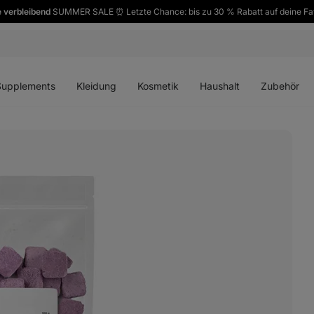
 verbleibend
SUMMER SALE ⏰ Letzte Chance: bis zu 30 % Rabatt auf deine Fa
ü
Menü
Menü
Menü
Menü
en
öffnen
öffnen
öffnen
öffnen
Supplements
Kleidung
Kosmetik
Haushalt
Zubehör