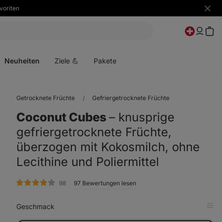
voriten
Benac
ausbl
Menü
öffnen
Neuheiten
Ziele 💪
Pakete
Getrocknete Früchte
Gefriergetrocknete Früchte
Coconut Cubes
⁠–⁠ knusprige
gefriergetrocknete Früchte,
überzogen mit Kokosmilch, ohne
Lecithine und Poliermittel
Bewertungen
98
97 Bewertungen lesen
Geschmack
in
Tab