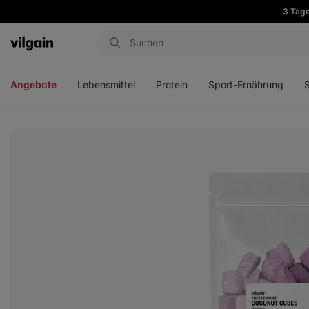
3 Tage
Aktin
Menü
Menü
Menü
Men
öffnen
öffnen
öffnen
öffn
Angebote
Lebensmittel
Protein
Sport-Ernährung