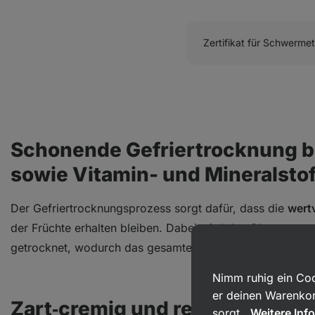
Zertifikat für Schwermet
Schonende Gefriertrocknung 
sowie Vitamin- und Mineralstof
Der Gefriertrocknungsprozess sorgt dafür, dass die
wert
der Früchte erhalten bleiben. Dabei wird das Obst zuers
getrocknet, wodurch das gesamte Wasser entfernt wird. So
Nimm ruhig ein Coo
er deinen Warenkor
Zart‑cremig und reich an gesu
sorgt.
Weitere Inf