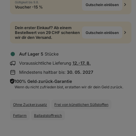
Gültigkeit bis 9.8.
Gutschein einlösen
Voucher -15 %
Dein erster Einkauf? Ab einem
Bestellwert von 29 CHF schenken
Gutschein einlösen
wir dir den Versand.
Auf Lager 5
Stücke
Lieferinformationen
Voraussichtliche Lieferung
12.-17. 8.
anzeigen:
Mindestens haltbar bis:
30. 05. 2027
100% Geld‑zurück‑Garantie
Wenn du nicht zufrieden bist, erstatten wir dir dein Geld zurück.
Ohne Zuckerzusatz
Frei von künstlichen Süßstoffen
Fettarm
Ballaststoffreich