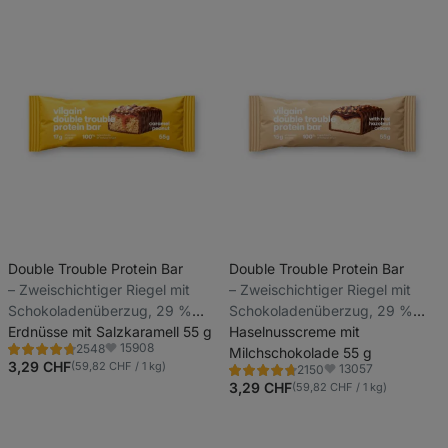
Double Trouble Protein Bar
Double Trouble Protein Bar
⁠–⁠ Zweischichtiger Riegel mit
⁠–⁠ Zweischichtiger Riegel mit
Schokoladenüberzug, 29 %
Schokoladenüberzug, 29 %
hochwertiges Eiweiß, ohne
Erdnüsse mit Salzkaramell 55 g
hochwertiges Eiweiß, ohne
Haselnusscreme mit
15908
2548
Konservierungsstoffe und
Konservierungsstoffe und
Milchschokolade 55 g
Bewertung
Favoriten
4.7/5,
3,29 CHF
(59,82 CHF / 1 kg)
13057
2150
Farbstoffe
Farbstoffe
Bewertung
Favoriten
2548
4.7/5,
3,29 CHF
(59,82 CHF / 1 kg)
Rezensionen
2150
Rezensionen