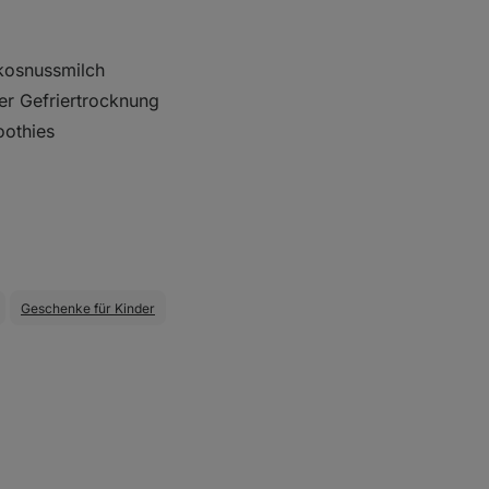
:
okosnussmilch
er Gefriertrocknung
oothies
Geschenke für Kinder