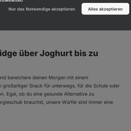
Nur das Notwendige akzeptieren
Alles akzeptieren
und liefert gesunde Fette sowie Vitamine und
geben. Außerdem ist sie von Natur aus laktosefrei, was
kte verzichten.
ridge über Joghurt bis zu
und bereichere deinen Morgen mit einem
großartiger Snack für unterwegs, für die Schule oder
en. Egal, ob du eine gesunde Alternative zu
nergieschub brauchst, unsere Würfel sind immer eine