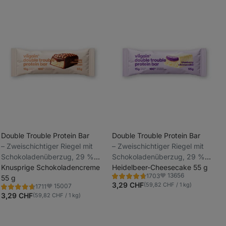
Double Trouble Protein Bar
Double Trouble Protein Bar
⁠–⁠ Zweischichtiger Riegel mit
⁠–⁠ Zweischichtiger Riegel mit
_
Schokoladenüberzug, 29 %
Schokoladenüberzug, 29 %
_
hochwertiges Eiweiß, ohne
Knusprige Schokoladencreme
hochwertiges Eiweiß, ohne
Heidelbeer-Cheesecake 55 g
13656
1703
Konservierungsstoffe und
55 g
Konservierungsstoffe und
Bewertung
Favoriten
4.7/5,
3,29 CHF
(59,82 CHF / 1 kg)
15007
1711
Farbstoffe
Farbstoffe
Bewertung
Favoriten
1703
4.6/5,
3,29 CHF
(59,82 CHF / 1 kg)
Rezensionen
1711
Rezensionen