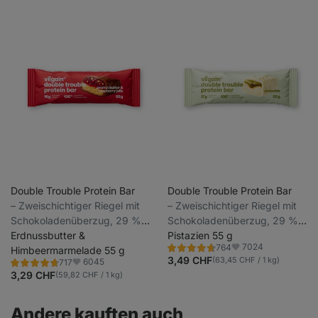
Double Trouble Protein Bar
Double Trouble Protein Bar
⁠–⁠ Zweischichtiger Riegel mit
⁠–⁠ Zweischichtiger Riegel mit
Schokoladenüberzug, 29 %
Schokoladenüberzug, 29 %
hochwertiges Eiweiß, ohne
Erdnussbutter &
hochwertiges Eiweiß, ohne
Pistazien 55 g
7024
764
Konservierungsstoffe und
Himbeermarmelade 55 g
Konservierungsstoffe und
Bewertung
Favoriten
4.7/5,
3,49 CHF
(63,45 CHF / 1 kg)
6045
717
Farbstoffe
Farbstoffe
Bewertung
Favoriten
764
4.7/5,
3,29 CHF
(59,82 CHF / 1 kg)
Rezensionen
717
Rezensionen
Andere kauften auch