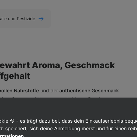
alle und Pestizide
bewahrt Aroma, Geschmack
fgehalt
vollen Nährstoffe
und der
authentische Geschmack
t eingefroren und dann unter niedrigem Druck
 bleibt die Frucht leicht, knackig und voller Vitamine.
kie 🍪 - es trägt dazu bei, dass dein Einkaufserlebnis beq
b speichert, sich deine Anmeldung merkt und für einen rei
nden Fetten
ormationen