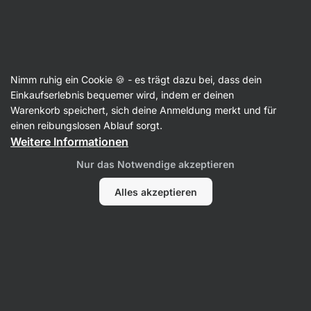
SUMMER SALE ☀️ Entdecke neue Angebote und spare bis zu 30 %
Benachrichtigungen
ausblenden
Aktin
Nimm ruhig ein Cookie 🍪 - es trägt dazu bei, dass dein
Bohnen
Einkaufserlebnis bequemer wird, indem er deinen
Warenkorb speichert, sich deine Anmeldung merkt und für
BIO Borlotti Bohnen
⁠–⁠ Bohnen aus italienischen
einen reibungslosen Ablauf sorgt.
Farmen, reich an Proteinen, Ballaststoffen und
Weitere Informationen
Vitaminen, in BPA NI FREE Dose
Nur das Notwendige akzeptieren
11 Bewertungen lesen
Bewertungen
12
Alles akzeptieren