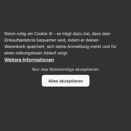
27:08:56
SUMMER SALE ⏰ Letzte Chance: bis zu 30 % sparen
Benachrichtigungen
ausblenden
Aktin
Nimm ruhig ein Cookie 🍪 - es trägt dazu bei, dass dein
Popcorn
Einkaufserlebnis bequemer wird, indem er deinen
Warenkorb speichert, sich deine Anmeldung merkt und für
BIO Popcornmais
⁠–⁠ Popcorn hausgemachtem,
einen reibungslosen Ablauf sorgt.
aus frischem blauem Mais
Weitere Informationen
21 Bewertungen lesen
Bewertungen
22
Nur das Notwendige akzeptieren
Alles akzeptieren
Foto