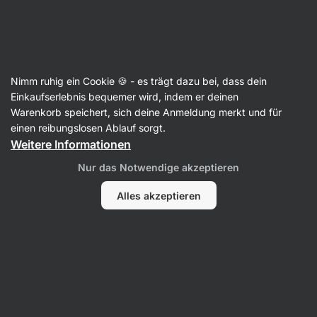
Aktin
Mehl
Nimm ruhig ein Cookie 🍪 - es trägt dazu bei, dass dein
Reismehl
Einkaufserlebnis bequemer wird, indem er deinen
Warenkorb speichert, sich deine Anmeldung merkt und für
einen reibungslosen Ablauf sorgt.
Weitere Informationen
Filter
Nur das Notwendige akzeptieren
Produkte:
1
Sortierung
:
Standard
Alles akzeptieren