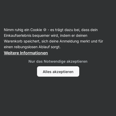
SUMMER SALE ☀️ Entdecke neue Angebote und spare bis zu 30 %
Benachrichtigungen
ausblenden
Aktin
Nimm ruhig ein Cookie 🍪 - es trägt dazu bei, dass dein
Getrocknete Früchte
Einkaufserlebnis bequemer wird, indem er deinen
Warenkorb speichert, sich deine Anmeldung merkt und für
Getrocknete Äpfel ⁠–⁠ Würfel
⁠–⁠ zarte und süße
einen reibungslosen Ablauf sorgt.
Kreuze, ohne Sulfite und Zuckerzusatz, reich an
Weitere Informationen
Ballaststoffen
Nur das Notwendige akzeptieren
26 Bewertungen lesen
Bewertungen
27
Alles akzeptieren