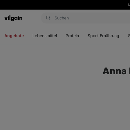
1
Aktin
Menü
Menü
Menü
Men
öffnen
öffnen
öffnen
öffn
Angebote
Lebensmittel
Protein
Sport-Ernährung
Anna