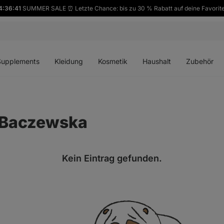
4:36:41
SUMMER SALE ⏰ Letzte Chance: bis zu 30 % Rabatt auf deine Favorit
ü
Menü
Menü
Menü
Menü
en
öffnen
öffnen
öffnen
öffnen
Supplements
Kleidung
Kosmetik
Haushalt
Zubehör
 Baczewska
Kein Eintrag gefunden.