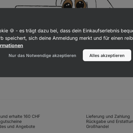
kie 🍪 - es trägt dazu bei, dass dein Einkaufserlebnis beq
b speichert, sich deine Anmeldung merkt und für einen rei
ormationen
Nur das Notwendige akzeptieren
Alles akzeptieren
und erhalte 160 CHF
Lieferung und Zahlung
gutscheine
Rückgabe und Erstattu
des und Angebote
Großhandel