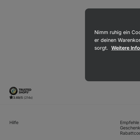
Nimm ruhig ein Coo
er deinen Warenkor
sorgt.
Weitere Inf
3.69/5
(214x)
Hilfe
Empfehle 
Geschenk
Rabattco