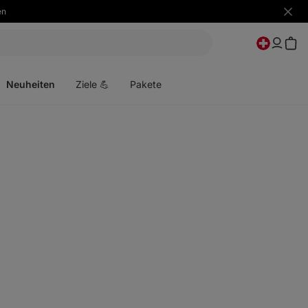
en
Benac
ausbl
Menü
öffnen
Neuheiten
Ziele 💪
Pakete