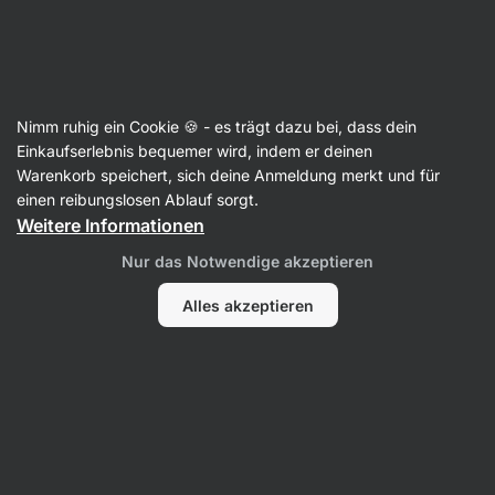
Aktin
Nimm ruhig ein Cookie 🍪 - es trägt dazu bei, dass dein
Einkaufserlebnis bequemer wird, indem er deinen
Oliver Najman
Warenkorb speichert, sich deine Anmeldung merkt und für
einen reibungslosen Ablauf sorgt.
Weitere Informationen
Nur das Notwendige akzeptieren
Alles akzeptieren
Alle
Bewertungen
Bewertungen
Oliver Najman
bewertet das Produkt