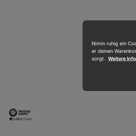
Nimm ruhig ein Coo
er deinen Warenkor
sorgt.
Weitere Inf
3.69/5
(214x)