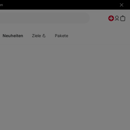
en
Benac
ausbl
Menü
öffnen
Neuheiten
Ziele 💪
Pakete