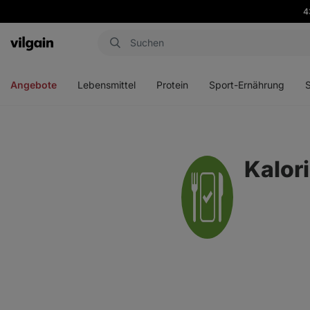
4
Aktin
Menü
Menü
Menü
Men
öffnen
öffnen
öffnen
öffn
Angebote
Lebensmittel
Protein
Sport-Ernährung
Kalor