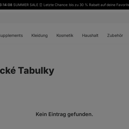
3:14:08
SUMMER SALE ⏰ Letzte Chance: bis zu 30 % Rabatt auf deine Favorit
ü
Menü
Menü
Menü
Menü
en
öffnen
öffnen
öffnen
öffnen
Supplements
Kleidung
Kosmetik
Haushalt
Zubehör
ické Tabulky
Kein Eintrag gefunden.