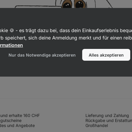
kie 🍪 - es trägt dazu bei, dass dein Einkaufserlebnis beq
b speichert, sich deine Anmeldung merkt und für einen rei
ormationen
Nur das Notwendige akzeptieren
Alles akzeptieren
und erhalte 160 CHF
Lieferung und Zahlung
gutscheine
Rückgabe und Erstattu
des und Angebote
Großhandel