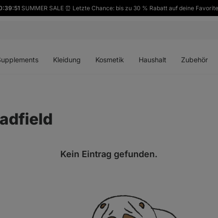
0:39:51
SUMMER SALE ⏰ Letzte Chance: bis zu 30 % Rabatt auf deine Favorit
ü
Menü
Menü
Menü
Menü
en
öffnen
öffnen
öffnen
öffnen
Supplements
Kleidung
Kosmetik
Haushalt
Zubehör
adfield
Kein Eintrag gefunden.