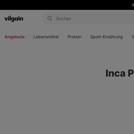
1
Aktin
Menü
Menü
Menü
Men
öffnen
öffnen
öffnen
öffn
Angebote
Lebensmittel
Protein
Sport-Ernährung
Inca P