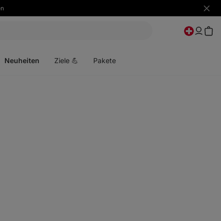
en
Benac
ausbl
Menü
öffnen
Neuheiten
Ziele 💪
Pakete