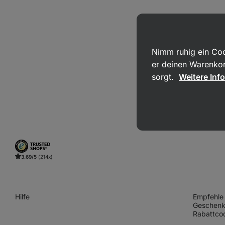
Nimm ruhig ein Coo
er deinen Warenkor
sorgt.
Weitere Inf
3.69/5
(214x)
Hilfe
Empfehle 
Geschenk
Rabattco