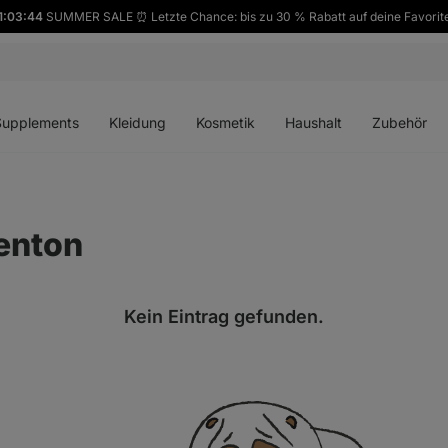
1:03:44
SUMMER SALE ⏰ Letzte Chance: bis zu 30 % Rabatt auf deine Favorit
ü
Menü
Menü
Menü
Menü
en
öffnen
öffnen
öffnen
öffnen
Supplements
Kleidung
Kosmetik
Haushalt
Zubehör
Denton
Kein Eintrag gefunden.