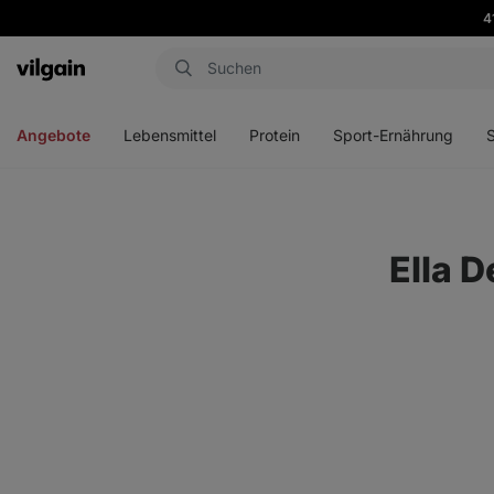
4
Aktin
Menü
Menü
Menü
Men
öffnen
öffnen
öffnen
öffn
Angebote
Lebensmittel
Protein
Sport-Ernährung
Ella 