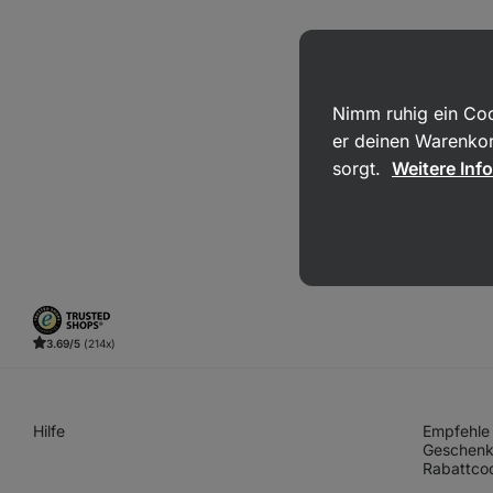
Nimm ruhig ein Coo
er deinen Warenkor
sorgt.
Weitere Inf
3.69/5
(214x)
Hilfe
Empfehle 
Geschenk
Rabattco