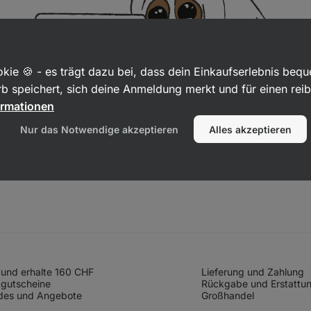
kie 🍪 - es trägt dazu bei, dass dein Einkaufserlebnis beq
b speichert, sich deine Anmeldung merkt und für einen rei
ormationen
Nur das Notwendige akzeptieren
Alles akzeptieren
und erhalte 160 CHF
Lieferung und Zahlung
gutscheine
Rückgabe und Erstattu
des und Angebote
Großhandel