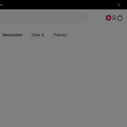
en
Benac
ausbl
Menü
öffnen
Neuheiten
Ziele 💪
Pakete