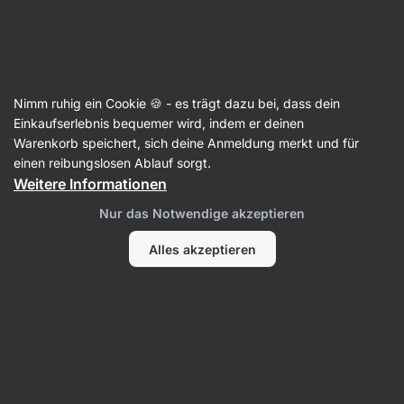
3 Tage verbleibend
SUMMER SALE ⏰ Letzte Chance: bis zu 30 %
Benachrichtigungen
sparen
ausblenden
Aktin
Nimm ruhig ein Cookie 🍪 - es trägt dazu bei, dass dein
Einkaufserlebnis bequemer wird, indem er deinen
Meereskollagen
Warenkorb speichert, sich deine Anmeldung merkt und für
einen reibungslosen Ablauf sorgt.
Kollagen Komplex
⁠–⁠ drei markengeschützte
Weitere Informationen
Kollagenquellen, erfrischender Geschmack, mit
Biotin zur Erhaltung normaler Haare,
Nur das Notwendige akzeptieren
Schleimhäute und Haut
Alles akzeptieren
150 Bewertungen lesen
Bewertungen
153