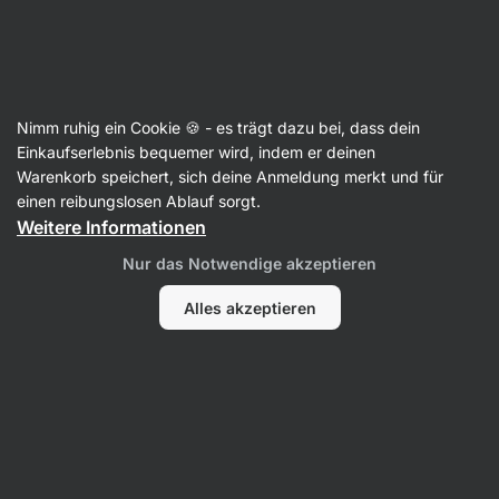
14:05:27
SUMMER SALE ⏰ Letzte Chance: bis zu 30 % sparen
Benachrichtigungen
ausblenden
Aktin
Nimm ruhig ein Cookie 🍪 - es trägt dazu bei, dass dein
Angebotspakete
Einkaufserlebnis bequemer wird, indem er deinen
Warenkorb speichert, sich deine Anmeldung merkt und für
Italian Sugo Trio
⁠–⁠ Klassisches Sugo aus
einen reibungslosen Ablauf sorgt.
saftigen italienischen Tomaten auf drei Arten,
Weitere Informationen
mit Basilikum, Oliven oder Pinienkernen, ideale
Nur das Notwendige akzeptieren
Basis für Pizza
Alles akzeptieren