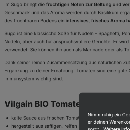
im Sugo bringt die
fruchtigen Noten zur Geltung und ver
Geschmack und das Aroma werden durch Basilikum ergänz
des fruchtbaren Bodens ein
intensives, frisches Aroma h
Sugo ist eine klassische Soße für Nudeln - Spaghetti, Penn
Nudeln, aber auch für anspruchsvollere Gerichte. Er wird
verwendet. Sie können ihn auch als Marinade oder als To
Dank seiner reinen Zusammensetzung aus natürlichen Zu
Ergänzung zu deiner Ernährung. Tomaten sind eine gute Qu
Immunsystem wichtig sind.
Vilgain BIO Tomatensugo in Pu
Nimm ruhig ein Coo
kalte Sauce aus frischen Tomaten mit Basilikum
er deinen Warenkor
hergestellt aus saftigen, reifen Bio‑Tomaten
sorgt.
Weitere Inf