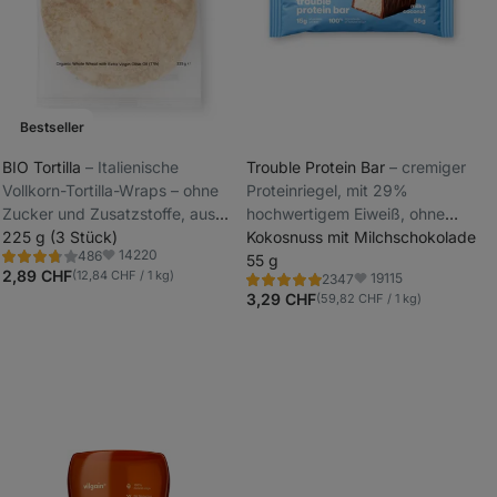
Bestseller
BIO Tortilla
⁠–⁠ Italienische
Trouble Protein Bar
⁠–⁠ cremiger
Vollkorn-Tortilla-Wraps – ohne
Proteinriegel, mit 29%
_
Zucker und Zusatzstoffe, aus
hochwertigem Eiweiß, ohne
_
nur 6 natürlichen Zutaten
225 g (3 Stück)
Konservierungs- und Farbstoffe
Kokosnuss mit Milchschokolade
14220
486
55 g
Bewertung
Favoriten
3.8/5,
2,89 CHF
(12,84 CHF / 1 kg)
19115
2347
Bewertung
Favoriten
486
4.8/5,
3,29 CHF
(59,82 CHF / 1 kg)
Rezensionen
2347
Rezensionen