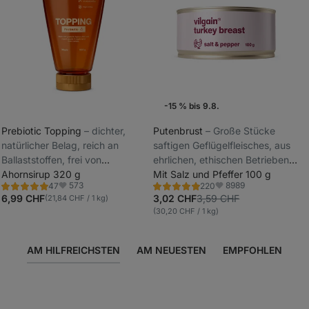
-15 % bis 9.8.
Günstiger Preis
Prebiotic Topping
⁠–⁠ dichter,
Putenbrust
⁠–⁠ Große Stücke
natürlicher Belag, reich an
saftigen Geflügelfleisches, aus
Wochenaktion
_
Ballaststoffen, frei von
ehrlichen, ethischen Betrieben,
_
Farbstoffen und künstlichen
Ahornsirup 320 g
geeignet für den sofortigen
Mit Salz und Pfeffer 100 g
573
8989
47
220
Süßungsmitteln
Verzehr
Bewertung
Bewertung
Favoriten
Favoriten
4.8/5,
4.8/5,
6,99 CHF
3,02 CHF
3,59 CHF
(21,84 CHF / 1 kg)
47
220
(30,20 CHF / 1 kg)
Rezensionen
Rezensionen
AM HILFREICHSTEN
AM NEUESTEN
EMPFOHLEN