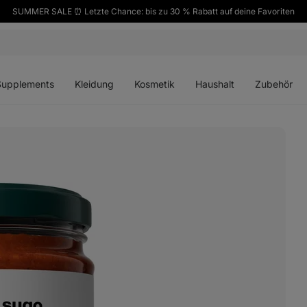
SUMMER SALE ⏰ Letzte Chance: bis zu 30 % Rabatt auf deine Favoriten
ü
Menü
Menü
Menü
Menü
en
öffnen
öffnen
öffnen
öffnen
Supplements
Kleidung
Kosmetik
Haushalt
Zubehör