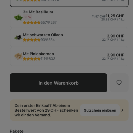
3× Mit Basilikum
11,25 CHF
11,97 CHF
-6 %
20,83 CHF / 1 kg
557
267
Mit schwarzen Oliven
3,99 CHF
93
554
22,17 CHF / 1 kg
Mit Pinienkernen
3,99 CHF
111
803
22,17 CHF / 1 kg
In den Warenkorb
Favori
Dein erster Einkauf? Ab einem
Bestellwert von 29 CHF schenken
Gutschein einlösen
wir dir den Versand.
Pakete