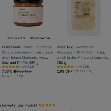
-12 % bis 9.8.
Wochenaktion
Pulled Beef
⁠–⁠ zarte und saftige
Pinsa Teig
⁠–⁠ Römischer
Stücke eingelegten Fleisches in
Pizzateig in 10 Minuten fertig,
einer feinen Marinade, von
weich in der Mitte und knusprig
grasgefütterten jungen Bullen
Salz und Pfeffer 250 g
am Rand
250 g
5924
2263
529
202
der Rasse Limousin
Bewertung
Bewertung
Favoriten
Favoriten
4.8/5,
4.7/5,
7,03 CHF
7,99 CHF
2,99 CHF
(11,96 CHF / 1 kg)
529
202
(28,12 CHF / 1 kg)
Rezensionen
Rezensionen
e
bewertet das Produkt