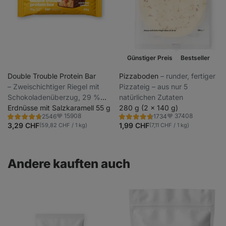
Günstiger Preis
Bestseller
Double Trouble Protein Bar
Pizzaboden
⁠–⁠ runder, fertiger
⁠–⁠ Zweischichtiger Riegel mit
Pizzateig – aus nur 5
Schokoladenüberzug, 29 %
natürlichen Zutaten
hochwertiges Eiweiß, ohne
Erdnüsse mit Salzkaramell 55 g
280 g (2 x 140 g)
15908
37408
2546
1734
Konservierungsstoffe und
Bewertung
Bewertung
Favoriten
Favoriten
4.7/5,
4.8/5,
3,29 CHF
1,99 CHF
(59,82 CHF / 1 kg)
(7,11 CHF / 1 kg)
Farbstoffe
2546
1734
Rezensionen
Rezensionen
Andere kauften auch