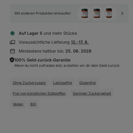
Mit anderen Produkten einkaufen
Auf Lager 5
und mehr Stücke
Lieferinformationen
Voraussichtliche Lieferung
12.-17. 8.
anzeigen:
Mindestens haltbar bis:
25. 06. 2028
100% Geld‑zurück‑Garantie
Wenn du nicht zufrieden bist, erstatten wir dir dein Geld zurück.
Ohne Zuckerzusatz
Laktosefrei
Glutenfrei
Frei von künstlichen Süßstoffen
Geringer Zuckergehalt
Vegan
BIO