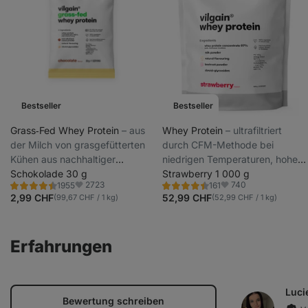
Bestseller
Bestseller
Grass‑Fed Whey Protein
⁠–⁠ aus
Whey Protein
⁠–⁠ ultrafiltriert
der Milch von grasgefütterten
durch CFM-Methode bei
Kühen aus nachhaltiger
niedrigen Temperaturen, hoher
Haltung, mit Stevia gesüßt,
Schokolade 30 g
Protein- und BCAA-Gehalt,
Strawberry 1 000 g
2723
740
1955
161
ultrafiltriert bei niedrigen
gesüßt mit Steviolglykosiden
Bewertung
Bewertung
Favoriten
Favoriten
4.4/5,
4.5/5,
2,99 CHF
52,99 CHF
(99,67 CHF / 1 kg)
(52,99 CHF / 1 kg)
Temperaturen
1955
161
Rezensionen
Rezensionen
Erfahrungen
Luci
Bewertung schreiben