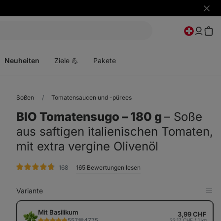
Benac
ausbl
Menü
öffnen
Neuheiten
Ziele 💪
Pakete
Soßen
Tomatensaucen und -pürees
BIO Tomatensugo ⁠–⁠ 180 g
⁠–⁠ Soße
aus saftigen italienischen Tomaten,
mit extra vergine Olivenöl
Bewertungen
168
165 Bewertungen lesen
Variante
in
Tab
anz
Mit Basilikum
3,99 CHF
557
4775
22,17 CHF / 1 kg