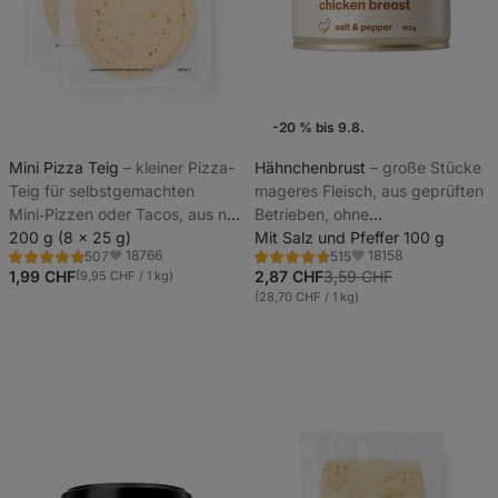
-20 % bis 9.8.
Günstiger Preis
Bestseller
Mini Pizza Teig
⁠–⁠ kleiner Pizza-
Hähnchenbrust
⁠–⁠ große Stücke
Teig für selbstgemachten
mageres Fleisch, aus geprüften
Wochenaktion
Mini‑Pizzen oder Tacos, aus nur
Betrieben, ohne
4 natürlichen Zutaten
200 g (8 x 25 g)
Konservierungsstoffe
Mit Salz und Pfeffer 100 g
18766
18158
507
515
Bewertung
Bewertung
Favoriten
Favoriten
5.0/5,
4.8/5,
1,99 CHF
2,87 CHF
3,59 CHF
(9,95 CHF / 1 kg)
507
515
(28,70 CHF / 1 kg)
Rezensionen
Rezensionen