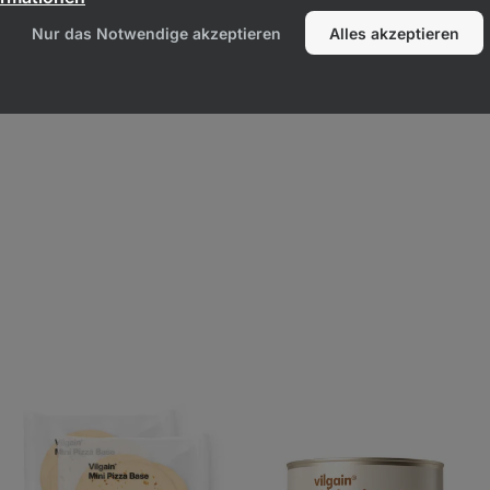
Nur das Notwendige akzeptieren
Alles akzeptieren
 Pasta
ettsäuren