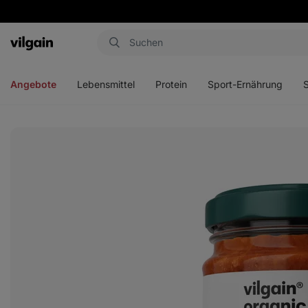
Aktin
Menü
Menü
Menü
Men
öffnen
öffnen
öffnen
öffn
Angebote
Lebensmittel
Protein
Sport-Ernährung