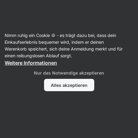
SUMMER SALE ☀️ Entdecke neue Angebote und spare bis zu 30 %
Benachrichtigungen
ausblenden
Aktin
Nimm ruhig ein Cookie 🍪 - es trägt dazu bei, dass dein
Popcorn
Einkaufserlebnis bequemer wird, indem er deinen
Warenkorb speichert, sich deine Anmeldung merkt und für
BIO Popcorn ⁠–⁠ 50 g
⁠–⁠ ein leichter, knuspriger
einen reibungslosen Ablauf sorgt.
Snack, reich an Ballaststoffen, gepufft in
Weitere Informationen
extra‑nativem Olivenöl, mit einer Prise Salz für
Nur das Notwendige akzeptieren
köstlichen Geschmack
Alles akzeptieren
47 Bewertungen lesen
Bewertungen
52