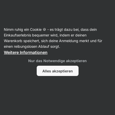
SUMMER SALE ⏰ Letzte Chance: bis zu 30 % sparen
Benachrichtigungen
ausblenden
Aktin
Nimm ruhig ein Cookie 🍪 - es trägt dazu bei, dass dein
Hefe
Einkaufserlebnis bequemer wird, indem er deinen
Warenkorb speichert, sich deine Anmeldung merkt und für
Nährhefe
⁠–⁠ glutenfreie Hefeflocken, veganer
einen reibungslosen Ablauf sorgt.
Käseersatz, 50% Eiweiß
Weitere Informationen
84 Bewertungen lesen
Bewertungen
88
Nur das Notwendige akzeptieren
Alles akzeptieren
Foto