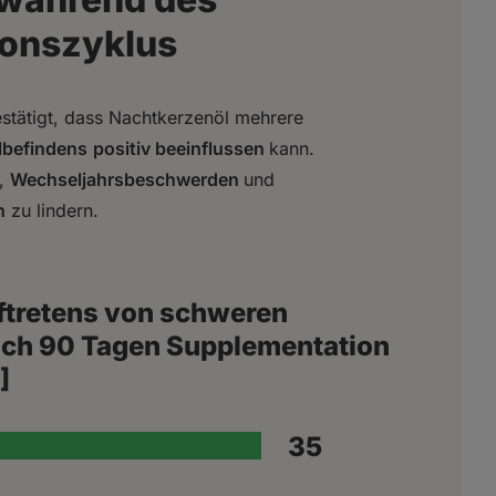
ionszyklus
stätigt, dass Nachtkerzenöl mehrere
lbefindens
positiv beeinflussen
kann.
,
Wechseljahrsbeschwerden
und
n
zu lindern.
ftretens von schweren
ach 90 Tagen Supplementation
]
39