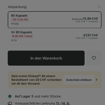
Verpackung
in
Tab
90 Kapseln
anz
15,99 CHF
19,99 CHF
-20 % bis 9.8.
0,18 CHF / 1 Kapseln
688
3× 90 Kapseln
47,97 CHF
15,99 CHF / Stück
0,18 CHF / 1 Kapseln
19
In den Warenkorb
Favori
Dein erster Einkauf? Ab einem
Bestellwert von 29 CHF schenken
Gutschein einlösen
wir dir den Versand.
Auf Lager 5
und mehr Stücke
Lieferinformationen
Voraussichtliche Lieferung
11.-14. 8.