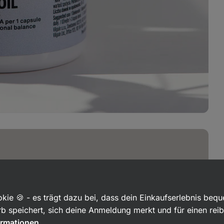
t die GLA
 geeignet?
kie 🍪 - es trägt dazu bei, dass dein Einkaufserlebnis beq
b speichert, sich deine Anmeldung merkt und für einen rei
ormationen