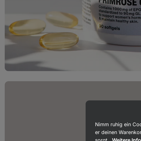
Für wen is
besonders
Nimm ruhig ein Coo
er deinen Warenkor
sorgt.
Weitere Inf