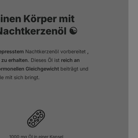
inen Körper mit
Nachtkerzenöl ☯️
gepresstem
Nachtkerzenöl vorbereitet
,
 zu erhalten
. Dieses Öl ist
reich an
rmonellen Gleichgewicht
beiträgt und
le mit sich bringt.
1000 mg Öl in einer Kapsel