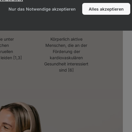
Nur das Notwendige akzeptieren
Alles akzeptieren
ie unter
Körperlich aktive
ichen
Menschen, die an der
ruellen
Förderung der
eiden [1,3]
kardiovaskulären
Gesundheit interessiert
sind [6]