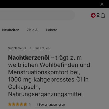
Benac
ausbl
Menü
öffnen
Neuheiten
Ziele 💪
Pakete
Supplements
Für Frauen
Nachtkerzenöl
⁠–⁠ trägt zum
weiblichen Wohlbefinden und
Menstruationskomfort bei,
1000 mg kaltgepresstes Öl in
Gelkapseln,
Nahrungsergänzungsmittel
Bewertungen
11
11 Bewertungen lesen