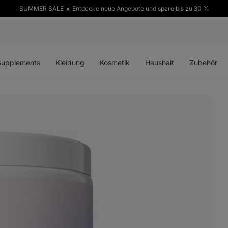
SUMMER SALE ☀️ Entdecke neue Angebote und spare bis zu 30 %
ü
Menü
Menü
Menü
Menü
en
öffnen
öffnen
öffnen
öffnen
Supplements
Kleidung
Kosmetik
Haushalt
Zubehör