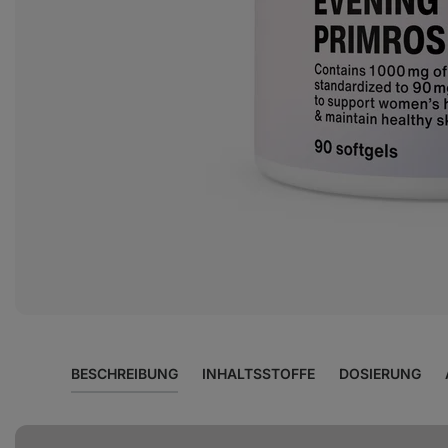
Foto
2
in
der
Galerie
anzeigen
BESCHREIBUNG
INHALTSSTOFFE
DOSIERUNG