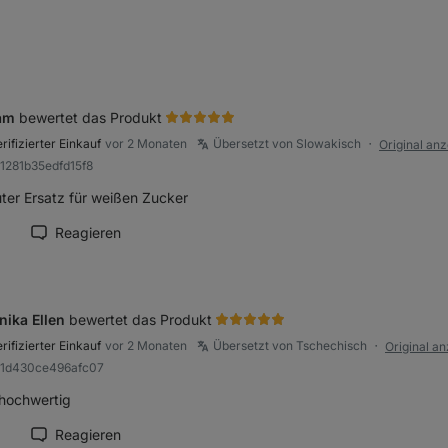
am
bewertet das Produkt
rifizierter Einkauf
vor 2 Monaten
Übersetzt von Slowakisch
Original an
●
a1281b35edfd15f8
liche
uter Ersatz für weißen Zucker
Reagieren
ension als hilfreich markieren
nika Ellen
bewertet das Produkt
rifizierter Einkauf
vor 2 Monaten
Übersetzt von Tschechisch
Original a
●
81d430ce496afc07
 hochwertig
Reagieren
ension als hilfreich markieren