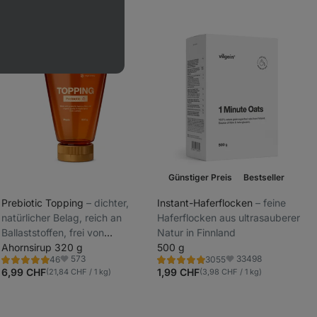
Günstiger Preis
Bestseller
Prebiotic Topping
⁠–⁠ dichter,
Instant-Haferflocken
⁠–⁠ feine
natürlicher Belag, reich an
Haferflocken aus ultrasauberer
_
Ballaststoffen, frei von
Natur in Finnland
_
Farbstoffen und künstlichen
Ahornsirup 320 g
500 g
573
33498
46
3055
Süßungsmitteln
Bewertung
Bewertung
Favoriten
Favoriten
4.9/5,
4.9/5,
6,99 CHF
1,99 CHF
(21,84 CHF / 1 kg)
(3,98 CHF / 1 kg)
46
3055
Rezensionen
Rezensionen