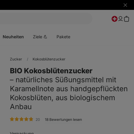
Benac
ausbl
Menü
öffnen
Neuheiten
Ziele 💪
Pakete
Zucker
Kokosblütenzucker
BIO Kokosblütenzucker
⁠–⁠ natürliches Süßungsmittel mit
Karamellnote aus handgepflückten
Kokosblüten, aus biologischem
Anbau
Bewertungen
20
18 Bewertungen lesen
Verpackung