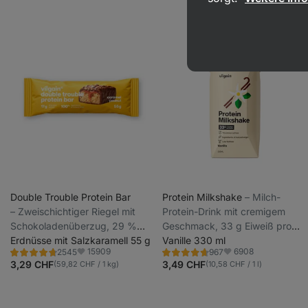
Double Trouble Protein Bar
Protein Milkshake
⁠–⁠ Milch-
⁠–⁠ Zweischichtiger Riegel mit
Protein-Drink mit cremigem
Schokoladenüberzug, 29 %
Geschmack, 33 g Eiweiß pro
hochwertiges Eiweiß, ohne
Erdnüsse mit Salzkaramell 55 g
Portion, mit niedrigem
Vanille 330 ml
15909
6908
2545
967
Konservierungsstoffe und
Laktosegehalt
Bewertung
Bewertung
Favoriten
Favoriten
4.7/5,
4.7/5,
3,29 CHF
3,49 CHF
(59,82 CHF / 1 kg)
(10,58 CHF / 1 l)
Farbstoffe
2545
967
Rezensionen
Rezensionen