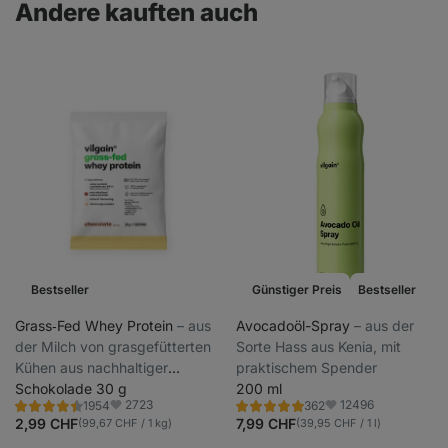
Andere kauften auch
Bestseller
Günstiger Preis
Bestseller
Grass‑Fed Whey Protein
⁠–⁠ aus
Avocadoöl-Spray
⁠–⁠ aus der
der Milch von grasgefütterten
Sorte Hass aus Kenia, mit
Kühen aus nachhaltiger
praktischem Spender
Haltung, mit Stevia gesüßt,
Schokolade 30 g
200 ml
2723
12496
1954
362
ultrafiltriert bei niedrigen
Bewertung
Bewertung
Favoriten
Favoriten
4.4/5,
4.9/5,
2,99 CHF
7,99 CHF
(99,67 CHF / 1 kg)
(39,95 CHF / 1 l)
Temperaturen
1954
362
Rezensionen
Rezensionen