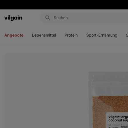
Aktin
Menü
Menü
Menü
Men
öffnen
öffnen
öffnen
öffn
Angebote
Lebensmittel
Protein
Sport-Ernährung