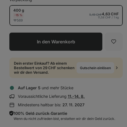
400 g
4,63 CHF
5,49 CHF
-15 %
11,58 CHF / 1 kg
569
In den Warenkorb
Favori
Dein erster Einkauf? Ab einem
Bestellwert von 29 CHF schenken
Gutschein einlösen
wir dir den Versand.
Auf Lager 5
und mehr Stücke
Lieferinformationen
Voraussichtliche Lieferung
11.-14. 8.
anzeigen:
Mindestens haltbar bis:
27. 11. 2027
100% Geld‑zurück‑Garantie
Wenn du nicht zufrieden bist, erstatten wir dir dein Geld zurück.