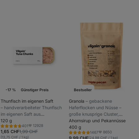
-17 %
Günstiger Preis
Bestseller
Wochenaktion
Thunfisch im eigenen Saft
Granola
⁠–⁠ gebackene
⁠–⁠ handverarbeiteter Thunfisch
Haferflocken und Nüsse –
_
im eigenen Saft aus
große knusprige Cluster,
_
nachhaltiger Fischerei
120 g
handverarbeitet in kleinen
Ahornsirup und Pekannüsse
12928
401
Chargen für maximale Frische,
400 g
Bewertung
Favoriten
4.7/5,
1,65 CHF
1,99 CHF
8650
1467
gluten- und zuckerfrei
Bewertung
Favoriten
401
(13,75 CHF / 1 kg)
4.8/5,
9,99 CHF
(24,98 CHF / 1 kg)
Rezensionen