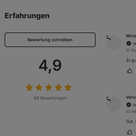
Erfahrungen
Miri
Bewertung schreiben
Ve
ID: R
Durchschnitt
4,9
👍 g
Rez
Bewertung:
Vero
88 Bewertungen
Ve
ID: R
Gut,
Rez