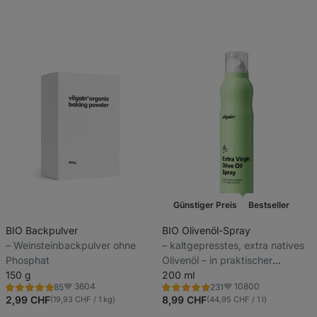
Günstiger Preis
Bestseller
BIO Backpulver
BIO Olivenöl-Spray
⁠–⁠ Weinsteinbackpulver ohne
⁠–⁠ kaltgepresstes, extra natives
Phosphat
Olivenöl – in praktischer
150 g
Sprühflasche
200 ml
3604
10800
85
231
Bewertung
Bewertung
Favoriten
Favoriten
4.9/5,
4.9/5,
2,99 CHF
8,99 CHF
(19,93 CHF / 1 kg)
(44,95 CHF / 1 l)
85
231
Rezensionen
Rezensionen