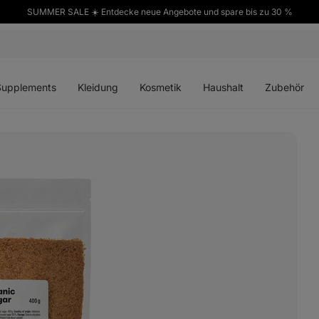
SUMMER SALE ☀️ Entdecke neue Angebote und spare bis zu 30 %
ü
Menü
Menü
Menü
Menü
en
öffnen
öffnen
öffnen
öffnen
Supplements
Kleidung
Kosmetik
Haushalt
Zubehör