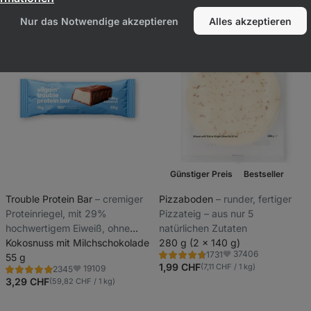
Nur das Notwendige akzeptieren
Alles akzeptieren
Günstiger Preis
Bestseller
Trouble Protein Bar
⁠–⁠ cremiger
Pizzaboden
⁠–⁠ runder, fertiger
Proteinriegel, mit 29%
Pizzateig – aus nur 5
hochwertigem Eiweiß, ohne
natürlichen Zutaten
Konservierungs- und Farbstoffe
Kokosnuss mit Milchschokolade
280 g (2 x 140 g)
37406
1731
55 g
Bewertung
Favoriten
4.8/5,
1,99 CHF
(7,11 CHF / 1 kg)
19109
2345
Bewertung
Favoriten
1731
4.8/5,
3,29 CHF
(59,82 CHF / 1 kg)
Rezensionen
2345
Rezensionen