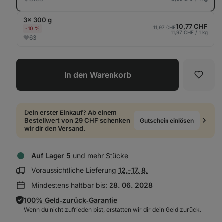
3× 300 g
10,77 CHF
11,97 CHF
-10 %
11,97 CHF / 1 kg
63
In den Warenkorb
Favori
Dein erster Einkauf? Ab einem
Bestellwert von 29 CHF schenken
Gutschein einlösen
wir dir den Versand.
Auf Lager 5
und mehr Stücke
Lieferinformationen
Voraussichtliche Lieferung
12.-17. 8.
anzeigen:
Mindestens haltbar bis:
28. 06. 2028
100% Geld‑zurück‑Garantie
Wenn du nicht zufrieden bist, erstatten wir dir dein Geld zurück.