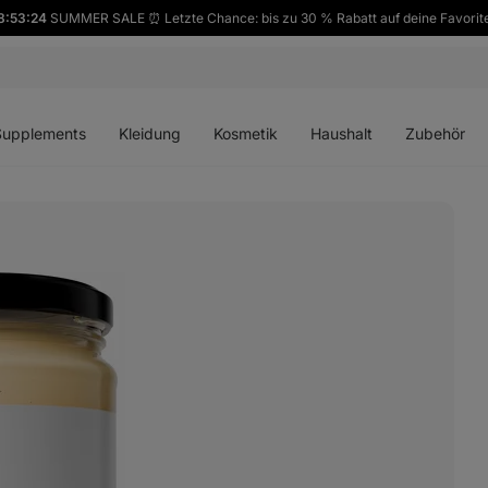
8:53:23
SUMMER SALE ⏰ Letzte Chance: bis zu 30 % Rabatt auf deine Favorit
ü
Menü
Menü
Menü
Menü
en
öffnen
öffnen
öffnen
öffnen
Supplements
Kleidung
Kosmetik
Haushalt
Zubehör