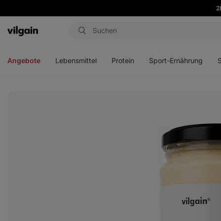
2
Aktin
Menü
Menü
Menü
Men
öffnen
öffnen
öffnen
öffn
Angebote
Lebensmittel
Protein
Sport-Ernährung