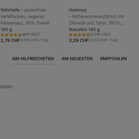
Nährhefe
⁠–⁠ glutenfreie
Hummus
Hefeflocken, veganer
⁠–⁠ Kichererbsenaufstrich mit
_
Käseersatz, 50% Eiweiß
Olivenöl und Tahin, 100%
_
100 g
natürliche Zusammensetzung
Natürlich 140 g
2802
2304
88
270
ohne künstliche Zusatzstoffe,
Bewertung
Bewertung
Favoriten
Favoriten
4.8/5,
4.6/5,
2,79 CHF
3,29 CHF
(27,90 CHF / 1 kg)
(23,50 CHF / 1 kg)
cremige Textur und feiner
88
270
Rezensionen
Rezensionen
Geschmack
AM HILFREICHSTEN
AM NEUESTEN
EMPFOHLEN
nzeigen