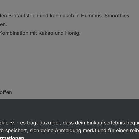
r jeden Brotaufstrich und kann auch in Hummus, Smoothies
en.
n Kombination mit Kakao und Honig.
offen
nd E
kie 🍪 - es trägt dazu bei, dass dein Einkaufserlebnis beq
b speichert, sich deine Anmeldung merkt und für einen rei
ormationen