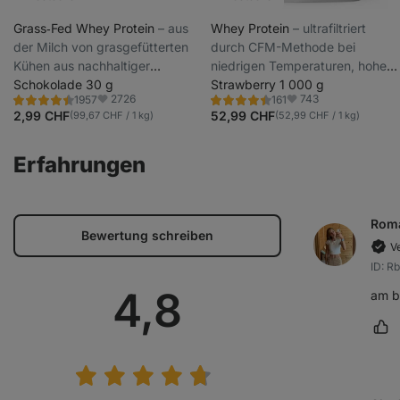
Grass‑Fed Whey Protein
⁠–⁠ aus
Whey Protein
⁠–⁠ ultrafiltriert
der Milch von grasgefütterten
durch CFM-Methode bei
Kühen aus nachhaltiger
niedrigen Temperaturen, hoher
Haltung, mit Stevia gesüßt,
Schokolade 30 g
Protein- und BCAA-Gehalt,
Strawberry 1 000 g
2726
743
1957
161
ultrafiltriert bei niedrigen
gesüßt mit Steviolglykosiden
Bewertung
Bewertung
Favoriten
Favoriten
4.4/5,
4.5/5,
2,99 CHF
52,99 CHF
(99,67 CHF / 1 kg)
(52,99 CHF / 1 kg)
Temperaturen
1957
161
Rezensionen
Rezensionen
Erfahrungen
Rom
Bewertung schreiben
Ve
ID: 
Durchschnitt
4,8
am b
Rez
Bewertung: