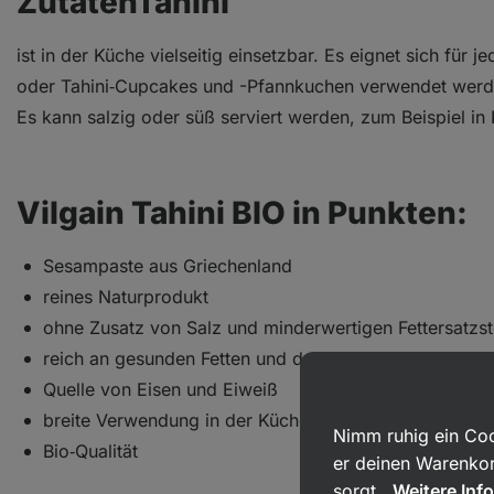
ZutatenTahini
ist in der Küche vielseitig einsetzbar. Es eignet sich fü
oder Tahini‑Cupcakes und -Pfannkuchen verwendet werd
Es kann salzig oder süß serviert werden, zum Beispiel i
Vilgain Tahini BIO in Punkten:
Sesampaste aus Griechenland
reines Naturprodukt
ohne Zusatz von Salz und minderwertigen Fettersatzst
reich an gesunden Fetten und den Vitaminen B1, B6 u
Quelle von Eisen und Eiweiß
breite Verwendung in der Küche
Nimm ruhig ein Coo
Bio‑Qualität
er deinen Warenkor
sorgt.
Weitere Inf