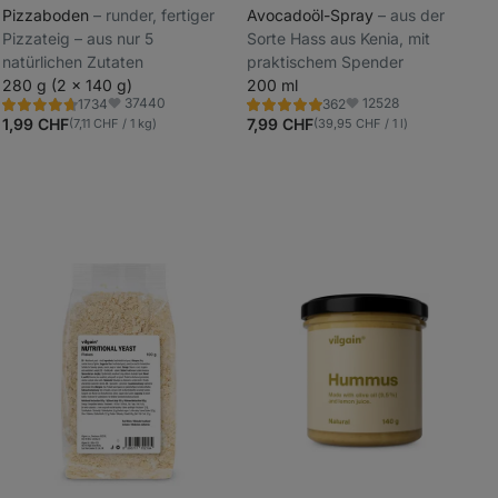
Pizzaboden
⁠–⁠ runder, fertiger
Avocadoöl-Spray
⁠–⁠ aus der
Pizzateig – aus nur 5
Sorte Hass aus Kenia, mit
_
natürlichen Zutaten
praktischem Spender
_
280 g (2 x 140 g)
200 ml
37440
12528
1734
362
Bewertung
Bewertung
Favoriten
Favoriten
4.8/5,
4.9/5,
1,99 CHF
7,99 CHF
(7,11 CHF / 1 kg)
(39,95 CHF / 1 l)
1734
362
Rezensionen
Rezensionen