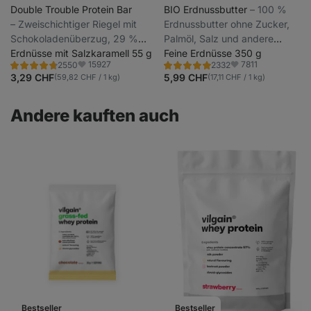
Double Trouble Protein Bar
BIO Erdnussbutter
⁠–⁠ 100 %
⁠–⁠ Zweischichtiger Riegel mit
Erdnussbutter ohne Zucker,
Schokoladenüberzug, 29 %
Palmöl, Salz und andere
hochwertiges Eiweiß, ohne
Erdnüsse mit Salzkaramell 55 g
Zusatzstoffe
Feine Erdnüsse 350 g
15927
7811
2550
2332
Konservierungsstoffe und
Bewertung
Bewertung
Favoriten
Favoriten
4.7/5,
4.8/5,
3,29 CHF
5,99 CHF
(59,82 CHF / 1 kg)
(17,11 CHF / 1 kg)
Farbstoffe
2550
2332
Rezensionen
Rezensionen
Andere kauften auch
Bestseller
Bestseller