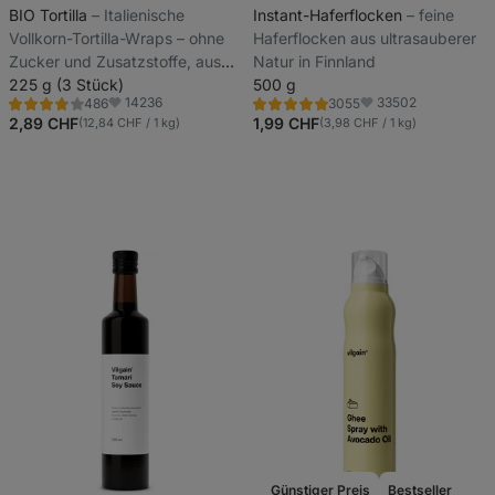
BIO Tortilla
⁠–⁠ Italienische
Instant-Haferflocken
⁠–⁠ feine
Vollkorn-Tortilla-Wraps – ohne
Haferflocken aus ultrasauberer
Zucker und Zusatzstoffe, aus
Natur in Finnland
nur 6 natürlichen Zutaten
225 g (3 Stück)
500 g
14236
33502
486
3055
Bewertung
Bewertung
Favoriten
Favoriten
3.8/5,
4.9/5,
2,89 CHF
1,99 CHF
(12,84 CHF / 1 kg)
(3,98 CHF / 1 kg)
486
3055
Rezensionen
Rezensionen
Günstiger Preis
Bestseller