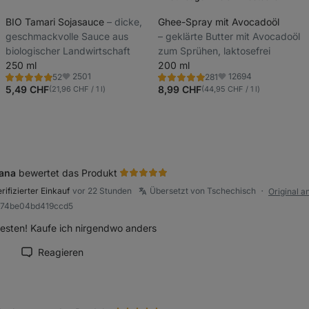
BIO Tamari Sojasauce
⁠–⁠ dicke,
Ghee-Spray mit Avocadoöl
geschmackvolle Sauce aus
⁠–⁠ geklärte Butter mit Avocadoöl
biologischer Landwirtschaft
zum Sprühen, laktosefrei
250 ml
200 ml
2501
12694
52
281
Bewertung
Bewertung
Favoriten
Favoriten
4.8/5,
4.9/5,
5,49 CHF
8,99 CHF
(21,96 CHF / 1 l)
(44,95 CHF / 1 l)
52
281
Rezensionen
Rezensionen
ana
bewertet das Produkt
rifizierter Einkauf
vor 22 Stunden
Übersetzt von Tschechisch
Original a
●
Rb74be04bd419ccd5
liche
esten! Kaufe ich nirgendwo anders
Reagieren
ension als hilfreich markieren