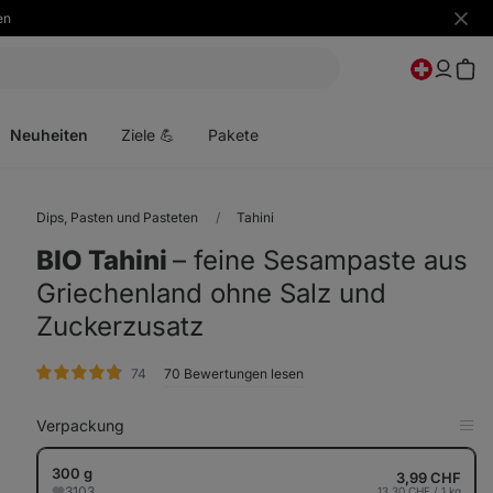
en
Benac
ausbl
Menü
öffnen
Neuheiten
Ziele 💪
Pakete
Dips, Pasten und Pasteten
Tahini
BIO Tahini
⁠–⁠ feine Sesampaste aus
Griechenland ohne Salz und
Zuckerzusatz
Bewertungen
74
70 Bewertungen lesen
Verpackung
in
Tab
anz
300 g
3,99 CHF
3103
13,30 CHF / 1 kg