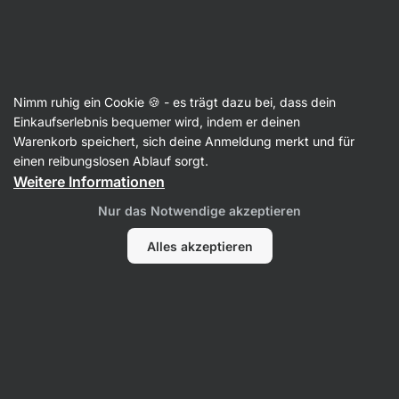
09:46:46
SUMMER SALE ⏰ Letzte Chance: bis zu 30 % sparen
Benachrichtigungen
ausblenden
Aktin
Nimm ruhig ein Cookie 🍪 - es trägt dazu bei, dass dein
Einzelgewürze
Einkaufserlebnis bequemer wird, indem er deinen
Warenkorb speichert, sich deine Anmeldung merkt und für
BIO Basilikum getrocknet
⁠–⁠ Gewürz für Fleisch
einen reibungslosen Ablauf sorgt.
und gebratenes Gemüse, ohne Zusatzstoffe
Weitere Informationen
und aus ökologischem Landbau
Nur das Notwendige akzeptieren
12 Bewertungen lesen
Bewertungen
13
Alles akzeptieren