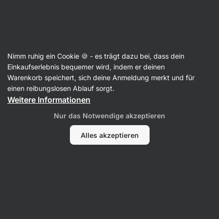
Aktin
Kräuter
Nimm ruhig ein Cookie 🍪 - es trägt dazu bei, dass dein
Kurkuma
Einkaufserlebnis bequemer wird, indem er deinen
Warenkorb speichert, sich deine Anmeldung merkt und für
einen reibungslosen Ablauf sorgt.
Weitere Informationen
Filter
Nur das Notwendige akzeptieren
Produkte:
1
Sortierung
:
Standard
Alles akzeptieren